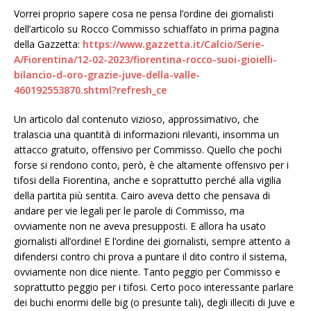
Vorrei proprio sapere cosa ne pensa l’ordine dei giornalisti
dell’articolo su Rocco Commisso schiaffato in prima pagina
della Gazzetta:
https://www.gazzetta.it/Calcio/Serie-
A/Fiorentina/12-02-2023/fiorentina-rocco-suoi-gioielli-
bilancio-d-oro-grazie-juve-della-valle-
460192553870.shtml?refresh_ce
Un articolo dal contenuto vizioso, approssimativo, che
tralascia una quantità di informazioni rilevanti, insomma un
attacco gratuito, offensivo per Commisso. Quello che pochi
forse si rendono conto, però, è che altamente offensivo per i
tifosi della Fiorentina, anche e soprattutto perché alla vigilia
della partita più sentita. Cairo aveva detto che pensava di
andare per vie legali per le parole di Commisso, ma
ovviamente non ne aveva presupposti. E allora ha usato
giornalisti all’ordine! E l’ordine dei giornalisti, sempre attento a
difendersi contro chi prova a puntare il dito contro il sistema,
ovviamente non dice niente. Tanto peggio per Commisso e
soprattutto peggio per i tifosi. Certo poco interessante parlare
dei buchi enormi delle big (o presunte tali), degli illeciti di Juve e