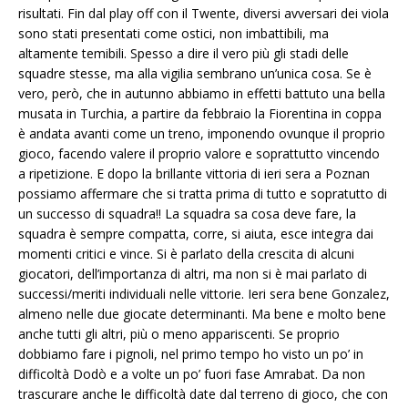
risultati. Fin dal play off con il Twente, diversi avversari dei viola
sono stati presentati come ostici, non imbattibili, ma
altamente temibili. Spesso a dire il vero più gli stadi delle
squadre stesse, ma alla vigilia sembrano un’unica cosa. Se è
vero, però, che in autunno abbiamo in effetti battuto una bella
musata in Turchia, a partire da febbraio la Fiorentina in coppa
è andata avanti come un treno, imponendo ovunque il proprio
gioco, facendo valere il proprio valore e soprattutto vincendo
a ripetizione. E dopo la brillante vittoria di ieri sera a Poznan
possiamo affermare che si tratta prima di tutto e sopratutto di
un successo di squadra!! La squadra sa cosa deve fare, la
squadra è sempre compatta, corre, si aiuta, esce integra dai
momenti critici e vince. Si è parlato della crescita di alcuni
giocatori, dell’importanza di altri, ma non si è mai parlato di
successi/meriti individuali nelle vittorie. Ieri sera bene Gonzalez,
almeno nelle due giocate determinanti. Ma bene e molto bene
anche tutti gli altri, più o meno appariscenti. Se proprio
dobbiamo fare i pignoli, nel primo tempo ho visto un po’ in
difficoltà Dodò e a volte un po’ fuori fase Amrabat. Da non
trascurare anche le difficoltà date dal terreno di gioco, che con