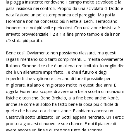
la pioggia insistente rendevano il campo molto scivoloso e la
palla insidiosa nei controlli. Proprio da una scivolata di Dodò è
nata l’azione un po’ estemporanea del pareggio. Ma poi la
Fiorentina non ha concesso più niente al Lech, Terracciano
inoperoso e noi più volte pericolosi. Con un’azione insistita è
arrivato provvidenziale il 2 a 1 a fine primo tempo e da li non
c’è stata più partita.
Bene così. Ovviamente non possiamo rilassarci, ma questi
ragazzi meritano solo tanti complimenti. Li merita ovviamente
Italiano. Simone dice che è un allenatore limitato. Io voglio dire
che è un allenatore imperfetto… e che il futuro è degli
imperfetti che vogliono e cercano di fare il possibile per
migliorare. Italiano è migliorato molto in questi due anni. E
oggi la Fiorentina scopre di avere una bella scorta di munizioni
fisiche e tecniche. Bene Brekalo, alla fine bene anche Ikoné,
anche se come al solito ha fatto bene la cosa più difficile di
quelle che ha avuto a disposizione. E abbiamo ancora un
Castrovilli sotto utilizzato, un Sottil appena rientrato, un Terzic
pronto a giocarsi di nuovo le sue chance. E noi il piacere di
avere ancora un finale di stagione tutto da scoprire.