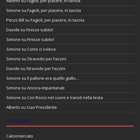
Alberto
su
Fagioli, per piacere, in tavola
Simone
su
Fagioli, per piacere, in tavola
Pecos Bill
su
Fagioli, per piacere, in tavola
Davide
su
Finisse subito!
Simone
su
Finisse subito!
Simone
su
Como ci voleva
Simone
su
Stravedo per Fazzini
Davide
su
Stravedo per Fazzini
Simone
su
Il pallone era quello giallo…
Simone
su
Ancora impantanati
Simone
su
Con Rocco nel cuore e Vanoli nella testa
Alberto
su
Ciao Presidente
CATEGORIE
Calciomercato