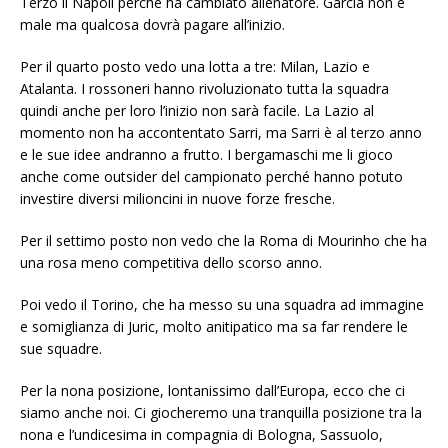
Terzo il Napoli perché ha cambiato allenatore. Garcia non è
male ma qualcosa dovrà pagare all’inizio.
Per il quarto posto vedo una lotta a tre: Milan, Lazio e
Atalanta. I rossoneri hanno rivoluzionato tutta la squadra
quindi anche per loro l’inizio non sarà facile. La Lazio al
momento non ha accontentato Sarri, ma Sarri è al terzo anno
e le sue idee andranno a frutto. I bergamaschi me li gioco
anche come outsider del campionato perché hanno potuto
investire diversi milioncini in nuove forze fresche.
Per il settimo posto non vedo che la Roma di Mourinho che ha
una rosa meno competitiva dello scorso anno.
Poi vedo il Torino, che ha messo su una squadra ad immagine
e somiglianza di Juric, molto anitipatico ma sa far rendere le
sue squadre.
Per la nona posizione, lontanissimo dall’Europa, ecco che ci
siamo anche noi. Ci giocheremo una tranquilla posizione tra la
nona e l’undicesima in compagnia di Bologna, Sassuolo,