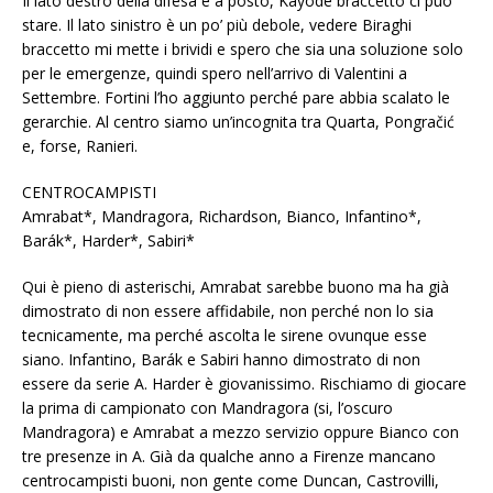
Il lato destro della difesa è a posto, Kayode braccetto ci può
stare. Il lato sinistro è un po’ più debole, vedere Biraghi
braccetto mi mette i brividi e spero che sia una soluzione solo
per le emergenze, quindi spero nell’arrivo di Valentini a
Settembre. Fortini l’ho aggiunto perché pare abbia scalato le
gerarchie. Al centro siamo un’incognita tra Quarta, Pongračić
e, forse, Ranieri.
CENTROCAMPISTI
Amrabat*, Mandragora, Richardson, Bianco, Infantino*,
Barák*, Harder*, Sabiri*
Qui è pieno di asterischi, Amrabat sarebbe buono ma ha già
dimostrato di non essere affidabile, non perché non lo sia
tecnicamente, ma perché ascolta le sirene ovunque esse
siano. Infantino, Barák e Sabiri hanno dimostrato di non
essere da serie A. Harder è giovanissimo. Rischiamo di giocare
la prima di campionato con Mandragora (si, l’oscuro
Mandragora) e Amrabat a mezzo servizio oppure Bianco con
tre presenze in A. Già da qualche anno a Firenze mancano
centrocampisti buoni, non gente come Duncan, Castrovilli,