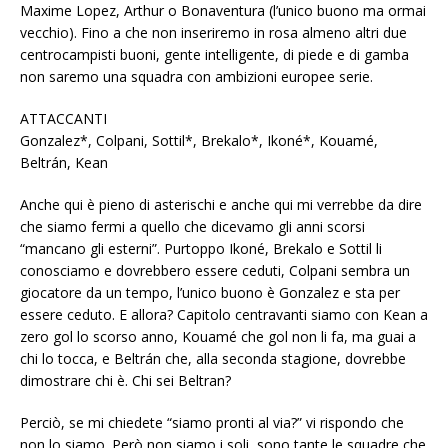
Maxime Lopez, Arthur o Bonaventura (l’unico buono ma ormai
vecchio). Fino a che non inseriremo in rosa almeno altri due
centrocampisti buoni, gente intelligente, di piede e di gamba
non saremo una squadra con ambizioni europee serie.
ATTACCANTI
Gonzalez*, Colpani, Sottil*, Brekalo*, Ikoné*, Kouamé,
Beltrán, Kean
Anche qui è pieno di asterischi e anche qui mi verrebbe da dire
che siamo fermi a quello che dicevamo gli anni scorsi
“mancano gli esterni”. Purtoppo Ikoné, Brekalo e Sottil li
conosciamo e dovrebbero essere ceduti, Colpani sembra un
giocatore da un tempo, l’unico buono è Gonzalez e sta per
essere ceduto. E allora? Capitolo centravanti siamo con Kean a
zero gol lo scorso anno, Kouamé che gol non li fa, ma guai a
chi lo tocca, e Beltrán che, alla seconda stagione, dovrebbe
dimostrare chi è. Chi sei Beltran?
Perciò, se mi chiedete “siamo pronti al via?” vi rispondo che
non lo siamo. Però non siamo i soli, sono tante le squadre che