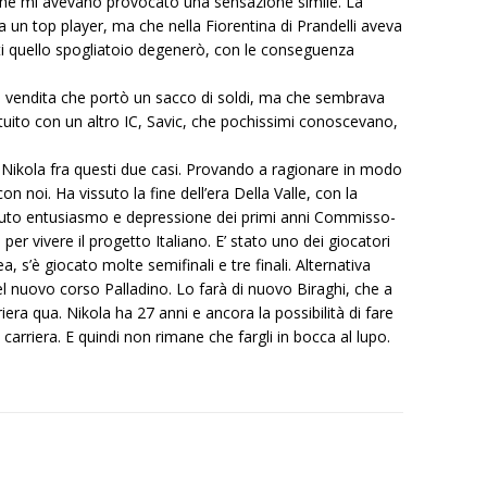
 che mi avevano provocato una sensazione simile. La
ra un top player, ma che nella Fiorentina di Prandelli aveva
tti quello spogliatoio degenerò, con le conseguenza
a vendita che portò un sacco di soldi, ma che sembrava
ituito con un altro IC, Savic, che pochissimi conoscevano,
 Nikola fra questi due casi. Provando a ragionare in modo
on noi. Ha vissuto la fine dell’era Della Valle, con la
ssuto entusiasmo e depressione dei primi anni Commisso-
per vivere il progetto Italiano. E’ stato uno dei giocatori
, s’è giocato molte semifinali e tre finali. Alternativa
el nuovo corso Palladino. Lo farà di nuovo Biraghi, che a
rriera qua. Nikola ha 27 anni e ancora la possibilità di fare
 carriera. E quindi non rimane che fargli in bocca al lupo.