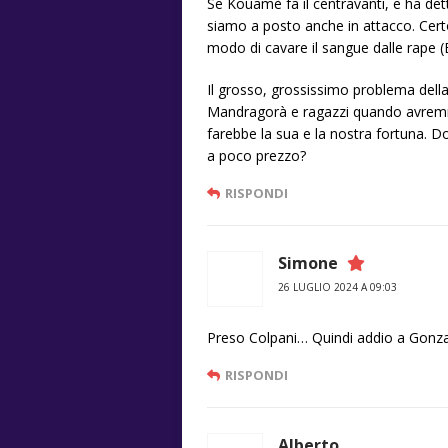
Se Kouamè fa il centravanti, e ha det
siamo a posto anche in attacco. Certo
modo di cavare il sangue dalle rape (B
Il grosso, grossissimo problema dell
Mandragorà e ragazzi quando avremmo
farebbe la sua e la nostra fortuna. D
a poco prezzo?
RISPONDI
Simone
26 LUGLIO 2024 A 09:03
Preso Colpani… Quindi addio a Gonz
RISPONDI
Alberto