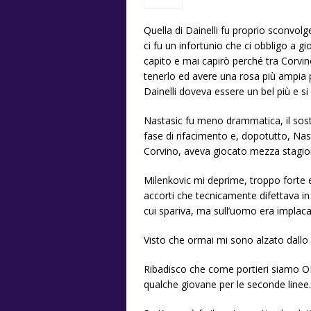
Quella di Dainelli fu proprio sconvolg
ci fu un infortunio che ci obbligo a 
capito e mai capirò perché tra Corvino
tenerlo ed avere una rosa più ampia p
Dainelli doveva essere un bel più e s
Nastasic fu meno drammatica, il sostit
fase di rifacimento e, dopotutto, Nas
Corvino, aveva giocato mezza stagion
Milenkovic mi deprime, troppo forte e
accorti che tecnicamente difettava in 
cui spariva, ma sull’uomo era implaca
Visto che ormai mi sono alzato dallo
Ribadisco che come portieri siamo OK
qualche giovane per le seconde linee.