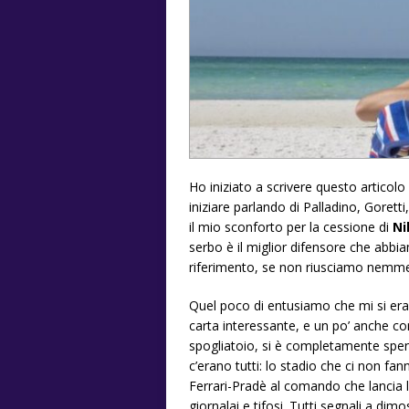
Ho iniziato a scrivere questo articolo
iniziare parlando di Palladino, Goretti
il mio sconforto per la cessione di
Ni
serbo è il miglior difensore che abbi
riferimento, se non riusciamo nemme
Quel poco di entusiamo che mi si era 
carta interessante, e un po’ anche co
spogliatoio, si è completamente spen
c’erano tutti: lo stadio che ci non fa
Ferrari-Pradè al comando che lancia 
giornalai e tifosi. Tutti segnali a di