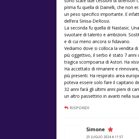
sono state due cessioni di difensori
prima fu quella di Dainelli, che non e
un peso specifico importante. E infa
dell’era Sinisa-DeRossi.
La seconda fu quella di Nastasic. Un
svuotare di talento e ambizioni. Sost
e di cui meno ancora si fidavano.
Vediamo dove si colloca la vendita di
più oggettivo, il serbo è stato 7 anni c
tragica scompoarsa di Astori. Ha vi
Ha accettato di rimanere e rinnovare, 
più presenti. Ha respirato area europea
poteva essere solo fare il capitano d
32 anni farà gli ultimi anni pieni di ca
un altro passettino in avanti nella sua
RISPONDI
Simone
25 LUGLIO 2024 A 11:57