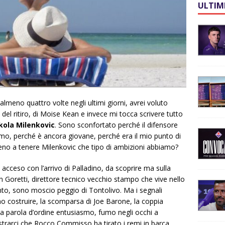
ULTIM
 almeno quattro volte negli ultimi giorni, avrei voluto
, del ritiro, di Moise Kean e invece mi tocca scrivere tutto
kola Milenkovic
. Sono sconfortato perché il difensore
amo, perché è ancora giovane, perché era il mio punto di
no a tenere Milenkovic che tipo di ambizioni abbiamo?
acceso con l’arrivo di Palladino, da scoprire ma sulla
n Goretti, direttore tecnico vecchio stampo che vive nello
to, sono moscio peggio di Tontolivo. Ma i segnali
nno costruire, la scomparsa di Joe Barone, la coppia
la parola d’ordine entusiasmo, fumo negli occhi a
mostrarci che Rocco Commisso ha tirato i remi in barca.