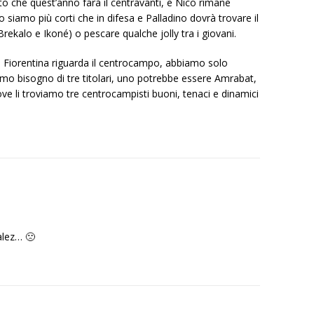
to che quest’anno farà il centravanti, e Nico rimane
 siamo più corti che in difesa e Palladino dovrà trovare il
rekalo e Ikoné) o pescare qualche jolly tra i giovani.
a Fiorentina riguarda il centrocampo, abbiamo solo
 bisogno di tre titolari, uno potrebbe essere Amrabat,
ove li troviamo tre centrocampisti buoni, tenaci e dinamici
alez… 🙁