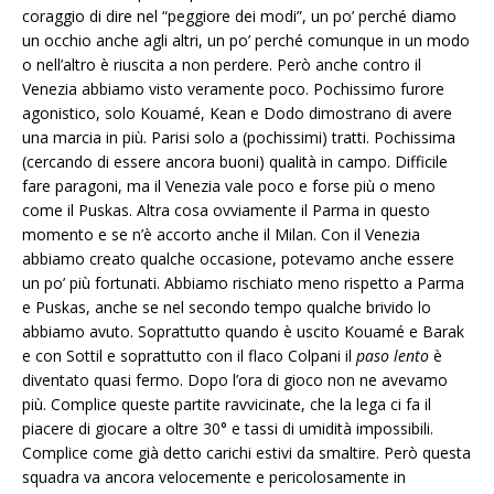
coraggio di dire nel “peggiore dei modi”, un po’ perché diamo
un occhio anche agli altri, un po’ perché comunque in un modo
o nell’altro è riuscita a non perdere. Però anche contro il
Venezia abbiamo visto veramente poco. Pochissimo furore
agonistico, solo Kouamé, Kean e Dodo dimostrano di avere
una marcia in più. Parisi solo a (pochissimi) tratti. Pochissima
(cercando di essere ancora buoni) qualità in campo. Difficile
fare paragoni, ma il Venezia vale poco e forse più o meno
come il Puskas. Altra cosa ovviamente il Parma in questo
momento e se n’è accorto anche il Milan. Con il Venezia
abbiamo creato qualche occasione, potevamo anche essere
un po’ più fortunati. Abbiamo rischiato meno rispetto a Parma
e Puskas, anche se nel secondo tempo qualche brivido lo
abbiamo avuto. Soprattutto quando è uscito Kouamé e Barak
e con Sottil e soprattutto con il flaco Colpani il
paso lento
è
diventato quasi fermo. Dopo l’ora di gioco non ne avevamo
più. Complice queste partite ravvicinate, che la lega ci fa il
piacere di giocare a oltre 30° e tassi di umidità impossibili.
Complice come già detto carichi estivi da smaltire. Però questa
squadra va ancora velocemente e pericolosamente in