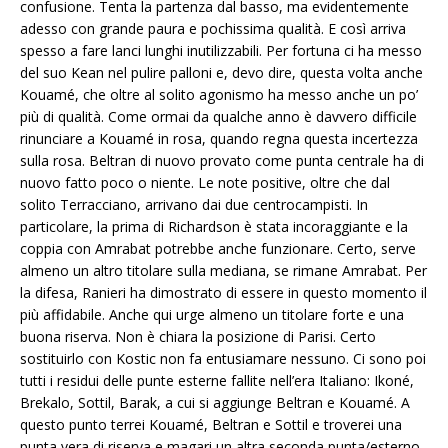
confusione. Tenta la partenza dal basso, ma evidentemente
adesso con grande paura e pochissima qualità. E così arriva
spesso a fare lanci lunghi inutilizzabili. Per fortuna ci ha messo
del suo Kean nel pulire palloni e, devo dire, questa volta anche
Kouamé, che oltre al solito agonismo ha messo anche un po’
più di qualità. Come ormai da qualche anno è davvero difficile
rinunciare a Kouamé in rosa, quando regna questa incertezza
sulla rosa. Beltran di nuovo provato come punta centrale ha di
nuovo fatto poco o niente. Le note positive, oltre che dal
solito Terracciano, arrivano dai due centrocampisti. In
particolare, la prima di Richardson è stata incoraggiante e la
coppia con Amrabat potrebbe anche funzionare. Certo, serve
almeno un altro titolare sulla mediana, se rimane Amrabat. Per
la difesa, Ranieri ha dimostrato di essere in questo momento il
più affidabile. Anche qui urge almeno un titolare forte e una
buona riserva. Non è chiara la posizione di Parisi. Certo
sostituirlo con Kostic non fa entusiamare nessuno. Ci sono poi
tutti i residui delle punte esterne fallite nell’era Italiano: Ikoné,
Brekalo, Sottil, Barak, a cui si aggiunge Beltran e Kouamé. A
questo punto terrei Kouamé, Beltran e Sottil e troverei una
punta vera di riserva e magari un altra seconda punta/esterno,