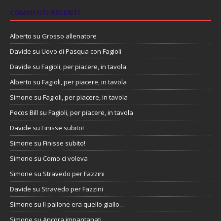
COMMENTI RECENTI
Alberto
su
Grosso allenatore
Davide
su
Uovo di Pasqua con Fagioli
Davide
su
Fagioli, per piacere, in tavola
Alberto
su
Fagioli, per piacere, in tavola
Simone
su
Fagioli, per piacere, in tavola
Pecos Bill
su
Fagioli, per piacere, in tavola
Davide
su
Finisse subito!
Simone
su
Finisse subito!
Simone
su
Como ci voleva
Simone
su
Stravedo per Fazzini
Davide
su
Stravedo per Fazzini
Simone
su
Il pallone era quello giallo…
Simone
su
Ancora impantanati