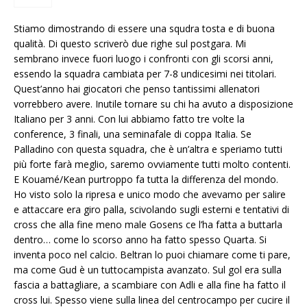
Stiamo dimostrando di essere una squdra tosta e di buona
qualità. Di questo scriverò due righe sul postgara. Mi
sembrano invece fuori luogo i confronti con gli scorsi anni,
essendo la squadra cambiata per 7-8 undicesimi nei titolari.
Quest’anno hai giocatori che penso tantissimi allenatori
vorrebbero avere. Inutile tornare su chi ha avuto a disposizione
Italiano per 3 anni. Con lui abbiamo fatto tre volte la
conference, 3 finali, una seminafale di coppa Italia. Se
Palladino con questa squadra, che è un’altra e speriamo tutti
più forte farà meglio, saremo ovviamente tutti molto contenti.
E Kouamé/Kean purtroppo fa tutta la differenza del mondo.
Ho visto solo la ripresa e unico modo che avevamo per salire
e attaccare era giro palla, scivolando sugli esterni e tentativi di
cross che alla fine meno male Gosens ce l’ha fatta a buttarla
dentro… come lo scorso anno ha fatto spesso Quarta. Si
inventa poco nel calcio. Beltran lo puoi chiamare come ti pare,
ma come Gud è un tuttocampista avanzato. Sul gol era sulla
fascia a battagliare, a scambiare con Adli e alla fine ha fatto il
cross lui. Spesso viene sulla linea del centrocampo per cucire il