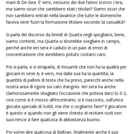
mani di De Gea. E’ vero, nessuno dei due l’anno scorso c’era,
ma siamo sicuri che sarebbero stati i titolari? Siamo sicuri che
non sarebbero entrati nella lavatrice che tutte le domeniche
faceva venir fuori la formazione titolare secondo la casualità?
Si parla del discorso da brividi di Quarta negli spogliatoi, bene,
siamo contenti, ma Quarta si dovrebbe svegliare in campo,
perché anche ieri sera è caduto in un paio di errori di
concentrazione che avrebbero potuto costarci caro.
Poi si parla, e si straparla, di Kouamè che non ha la qualità per
giocare in serie A; è vero, ma dalla sua ha la quantità, la
quantità di palloni di testa che ha preso, parecchi anche nella
nostra area di rigore sui calci d’angolo. Ieri sera ha anche
clamorosamente sbagliato l’occasione che poteva darci lo 0-2,
così come si è mosso all’incontrario, si è nascosto, sull’unica
giocata speciale di Sottil, ma che ci vogliamo fare? Il giocatore
è questo e quando non gli viene chiesto di recitare ruoli non
suoi riesce a fare qualcosa di abbastanza buono.
Poi vorrei dire qualcosa di Beltran, finalmente anche il suo