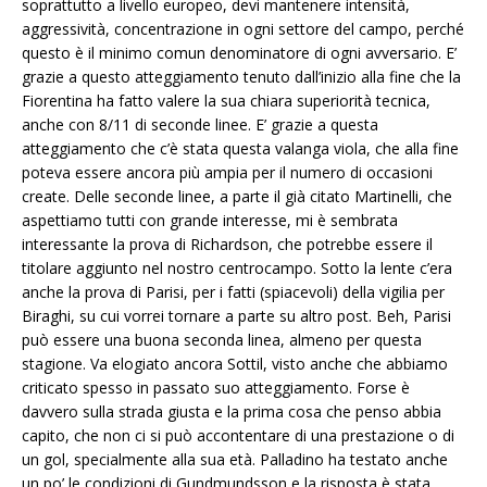
soprattutto a livello europeo, devi mantenere intensità,
aggressività, concentrazione in ogni settore del campo, perché
questo è il minimo comun denominatore di ogni avversario. E’
grazie a questo atteggiamento tenuto dall’inizio alla fine che la
Fiorentina ha fatto valere la sua chiara superiorità tecnica,
anche con 8/11 di seconde linee. E’ grazie a questa
atteggiamento che c’è stata questa valanga viola, che alla fine
poteva essere ancora più ampia per il numero di occasioni
create. Delle seconde linee, a parte il già citato Martinelli, che
aspettiamo tutti con grande interesse, mi è sembrata
interessante la prova di Richardson, che potrebbe essere il
titolare aggiunto nel nostro centrocampo. Sotto la lente c’era
anche la prova di Parisi, per i fatti (spiacevoli) della vigilia per
Biraghi, su cui vorrei tornare a parte su altro post. Beh, Parisi
può essere una buona seconda linea, almeno per questa
stagione. Va elogiato ancora Sottil, visto anche che abbiamo
criticato spesso in passato suo atteggiamento. Forse è
davvero sulla strada giusta e la prima cosa che penso abbia
capito, che non ci si può accontentare di una prestazione o di
un gol, specialmente alla sua età. Palladino ha testato anche
un po’ le condizioni di Gundmundsson e la risposta è stata