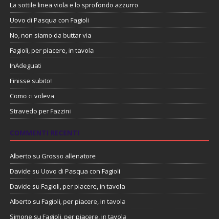
La sottile linea viola e lo sprofondo azzurro
Uovo di Pasqua con Fagioli
No, non siamo da buttar via
Fagioli, per piacere, in tavola
InAdeguati
Finisse subito!
Como ci voleva
Stravedo per Fazzini
COMMENTI RECENTI
Alberto
su
Grosso allenatore
Davide
su
Uovo di Pasqua con Fagioli
Davide
su
Fagioli, per piacere, in tavola
Alberto
su
Fagioli, per piacere, in tavola
Simone
su
Fagioli, per piacere, in tavola