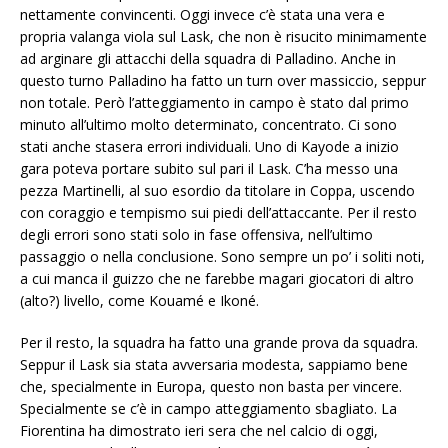
nettamente convincenti. Oggi invece c’è stata una vera e
propria valanga viola sul Lask, che non è risucito minimamente
ad arginare gli attacchi della squadra di Palladino. Anche in
questo turno Palladino ha fatto un turn over massiccio, seppur
non totale. Però l’atteggiamento in campo è stato dal primo
minuto all’ultimo molto determinato, concentrato. Ci sono
stati anche stasera errori individuali. Uno di Kayode a inizio
gara poteva portare subito sul pari il Lask. C’ha messo una
pezza Martinelli, al suo esordio da titolare in Coppa, uscendo
con coraggio e tempismo sui piedi dell’attaccante. Per il resto
degli errori sono stati solo in fase offensiva, nell’ultimo
passaggio o nella conclusione. Sono sempre un po’ i soliti noti,
a cui manca il guizzo che ne farebbe magari giocatori di altro
(alto?) livello, come Kouamé e Ikoné.
Per il resto, la squadra ha fatto una grande prova da squadra.
Seppur il Lask sia stata avversaria modesta, sappiamo bene
che, specialmente in Europa, questo non basta per vincere.
Specialmente se c’è in campo atteggiamento sbagliato. La
Fiorentina ha dimostrato ieri sera che nel calcio di oggi,