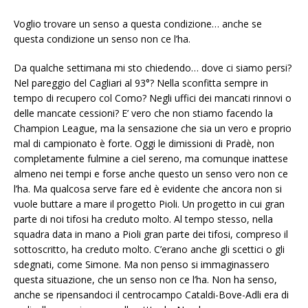
Voglio trovare un senso a questa condizione… anche se
questa condizione un senso non ce l’ha.
Da qualche settimana mi sto chiedendo… dove ci siamo persi?
Nel pareggio del Cagliari al 93°? Nella sconfitta sempre in
tempo di recupero col Como? Negli uffici dei mancati rinnovi o
delle mancate cessioni? E’ vero che non stiamo facendo la
Champion League, ma la sensazione che sia un vero e proprio
mal di campionato è forte. Oggi le dimissioni di Pradè, non
completamente fulmine a ciel sereno, ma comunque inattese
almeno nei tempi e forse anche questo un senso vero non ce
l’ha. Ma qualcosa serve fare ed è evidente che ancora non si
vuole buttare a mare il progetto Pioli. Un progetto in cui gran
parte di noi tifosi ha creduto molto. Al tempo stesso, nella
squadra data in mano a Pioli gran parte dei tifosi, compreso il
sottoscritto, ha creduto molto. C’erano anche gli scettici o gli
sdegnati, come Simone. Ma non penso si immaginassero
questa situazione, che un senso non ce l’ha. Non ha senso,
anche se ripensandoci il centrocampo Cataldi-Bove-Adli era di