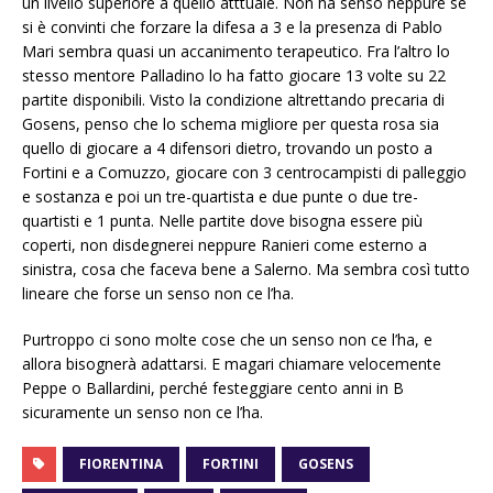
un livello superiore a quello atttuale. Non ha senso neppure se
si è convinti che forzare la difesa a 3 e la presenza di Pablo
Mari sembra quasi un accanimento terapeutico. Fra l’altro lo
stesso mentore Palladino lo ha fatto giocare 13 volte su 22
partite disponibili. Visto la condizione altrettando precaria di
Gosens, penso che lo schema migliore per questa rosa sia
quello di giocare a 4 difensori dietro, trovando un posto a
Fortini e a Comuzzo, giocare con 3 centrocampisti di palleggio
e sostanza e poi un tre-quartista e due punte o due tre-
quartisti e 1 punta. Nelle partite dove bisogna essere più
coperti, non disdegnerei neppure Ranieri come esterno a
sinistra, cosa che faceva bene a Salerno. Ma sembra così tutto
lineare che forse un senso non ce l’ha.
Purtroppo ci sono molte cose che un senso non ce l’ha, e
allora bisognerà adattarsi. E magari chiamare velocemente
Peppe o Ballardini, perché festeggiare cento anni in B
sicuramente un senso non ce l’ha.
FIORENTINA
FORTINI
GOSENS