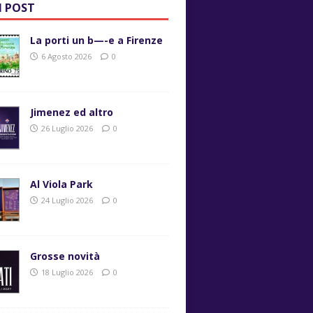
I POST
La porti un b—-e a Firenze
6 Agosto 2026
0
Jimenez ed altro
26 Luglio 2026
0
Al Viola Park
24 Luglio 2026
0
Grosse novità
18 Luglio 2026
0