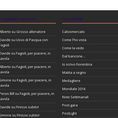
COMMENTI RECENTI
CATEGORIE
Alberto
su
Grosso allenatore
Calciomercato
Davide
su
Uovo di Pasqua con
Come l'ho vista
Fagioli
Come la vedo
Davide
su
Fagioli, per piacere, in
Dal bancone…
tavola
Io scrivo Fiorentina
Alberto
su
Fagioli, per piacere, in
tavola
Matita a segno
Simone
su
Fagioli, per piacere, in
Medagliere
tavola
Mondiale 2014
Pecos Bill
su
Fagioli, per piacere, in
Note Settimanali
tavola
Post-gara
Davide
su
Finisse subito!
PostLight
Simone
su
Finisse subito!