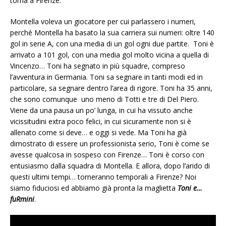
torna a Firenze.
Montella voleva un giocatore per cui parlassero i numeri,
perché Montella ha basato la sua carriera sui numeri: oltre 140
gol in serie A, con una media di un gol ogni due partite. Toni è
arrivato a 101 gol, con una media gol molto vicina a quella di
Vincenzo… Toni ha segnato in più squadre, compreso
l’avventura in Germania. Toni sa segnare in tanti modi ed in
particolare, sa segnare dentro l’area di rigore. Toni ha 35 anni,
che sono comunque uno meno di Totti e tre di Del Piero.
Viene da una pausa un po’ lunga, in cui ha vissuto anche
vicissitudini extra poco felici, in cui sicuramente non si è
allenato come si deve… e oggi si vede. Ma Toni ha già
dimostrato di essere un professionista serio, Toni è come se
avesse qualcosa in sospeso con Firenze… Toni è corso con
entusiasmo dalla squadra di Montella. E allora, dopo l’arido di
questi ultimi tempi… torneranno temporali a Firenze? Noi
siamo fiduciosi ed abbiamo già pronta la maglietta
Toni e…
fuRmini
.