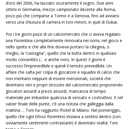
d’oro del 2006, ha lasciato sicuramente il segno. Due anni
ottimi in Germania, mezzo campionato decente alla Roma,
poco più che comparse a Torino e a Genova, fino ad avviarsi
verso una chiusura di carriera in toni minori, in quel di Dubai.
Poi i tre giorni pazzi di un calciomercato che ci aveva regalato
una Fiorentina completamente rinnovata nei nomi, nel gioco e
nello spirito e che alla fine doveva portarci la ciliegina, o
meglio, la “castagna”, quello che la butta dentro in qualsiasi
modo consentito (… e anche non). In questi 3 giorni è
successo l’imprevedibile e quindi il temuto prevedibile. Un
affare che salta per colpa di giocatore e squadre di calcio che
non meritano neppure di essere menzionati, società che
diventano veri e propri strozzini del calciomercato proponendo
giocatori assurdi a prezzi assurdi, mancanza di tempo
materiale per imbastire qualcosa di sensato e costruttivo. E nel
valzer finale delle punte, c’è una notizia che galleggia dalla
mattina … Toni ha raggiunto l’hotel di Milano. Nel pomeriggio,
quello che ogni tifoso fiorentino iniziava a sentirsi dentro (con
ovviamente sentimenti contrastanti) è diventato realtà: Toni