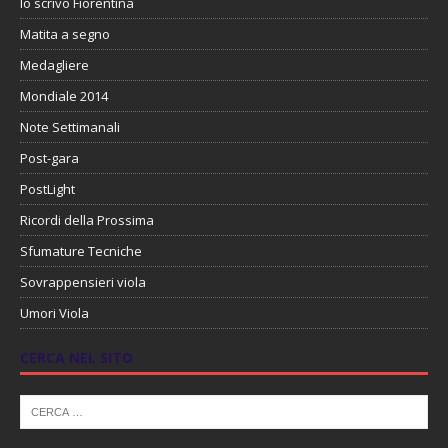
Io scrivo Fiorentina
Matita a segno
Medagliere
Mondiale 2014
Note Settimanali
Post-gara
PostLight
Ricordi della Prossima
Sfumature Tecniche
Sovrappensieri viola
Umori Viola
CERCA NEL SITO