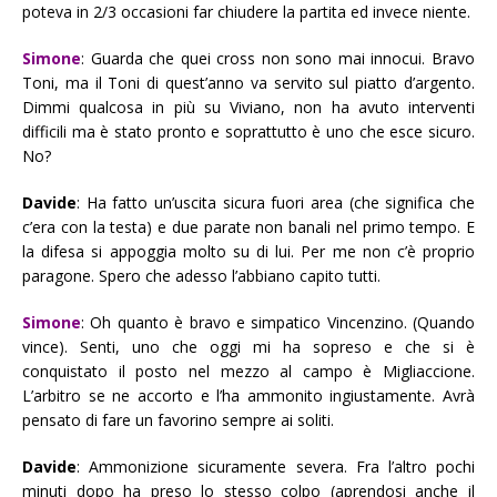
poteva in 2/3 occasioni far chiudere la partita ed invece niente.
Simone
: Guarda che quei cross non sono mai innocui. Bravo
Toni, ma il Toni di quest’anno va servito sul piatto d’argento.
Dimmi qualcosa in più su Viviano, non ha avuto interventi
difficili ma è stato pronto e soprattutto è uno che esce sicuro.
No?
Davide
: Ha fatto un’uscita sicura fuori area (che significa che
c’era con la testa) e due parate non banali nel primo tempo. E
la difesa si appoggia molto su di lui. Per me non c’è proprio
paragone. Spero che adesso l’abbiano capito tutti.
Simone
: Oh quanto è bravo e simpatico Vincenzino. (Quando
vince). Senti, uno che oggi mi ha sopreso e che si è
conquistato il posto nel mezzo al campo è Migliaccione.
L’arbitro se ne accorto e l’ha ammonito ingiustamente. Avrà
pensato di fare un favorino sempre ai soliti.
Davide
: Ammonizione sicuramente severa. Fra l’altro pochi
minuti dopo ha preso lo stesso colpo (aprendosi anche il