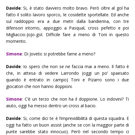
Davide
: Si, è stato davvero molto bravo. Però oltre al gol ha
fatto il solito lavoro sporco, le cosidette sportellate. Ed anche
sul raddoppio era a due metri dalla bandierina, con tre
difensori intorno, appoggio a Pasqual, cross pefetto e poi
Migliaccio-JoJo-gol. Difficile fare a meno di Toni in questo
momento.
Simone
: Di Jovetic si potrebbe farne a meno?
Davide
: Io spero che non se ne faccia mai a meno. Il fatto è
che, in attesa di vedere Larrondo (oggi un po’ spaesato
quando è entrato in campo) Toni e Pizarro sono i due
giocatori che non hanno doppioni.
Simone
: C’è un terzo che non ha il doppione. Lo indovini? Ti
aiuto, oggi ha messo dentro un cross al bacio.
Davide
: Si, come dici te è l’imprevidibilità di questa squadra. E
oggi ha fatto un buon assist (anche se con la maggior parte di
punte sarebbe stato innocuo). Però nel secondo tempo ci