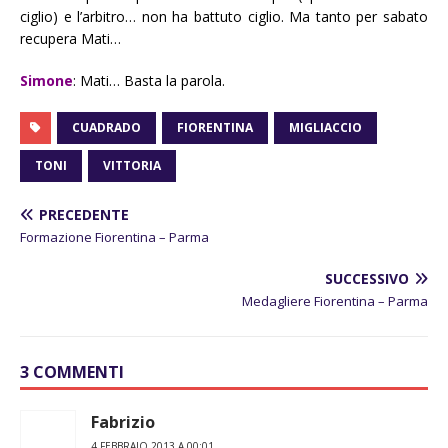
ciglio) e l’arbitro… non ha battuto ciglio. Ma tanto per sabato
recupera Mati…
Simone
: Mati… Basta la parola.
CUADRADO
FIORENTINA
MIGLIACCIO
TONI
VITTORIA
PRECEDENTE
Formazione Fiorentina – Parma
SUCCESSIVO
Medagliere Fiorentina – Parma
3 COMMENTI
Fabrizio
4 FEBBRAIO 2013 A 00:01