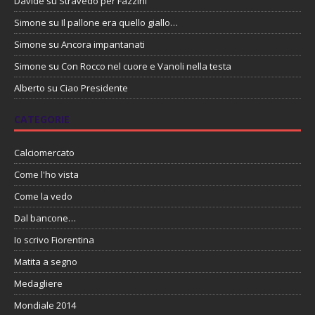
Davide
su
Stravedo per Fazzini
Simone
su
Il pallone era quello giallo…
Simone
su
Ancora impantanati
Simone
su
Con Rocco nel cuore e Vanoli nella testa
Alberto
su
Ciao Presidente
CATEGORIE
Calciomercato
Come l'ho vista
Come la vedo
Dal bancone…
Io scrivo Fiorentina
Matita a segno
Medagliere
Mondiale 2014