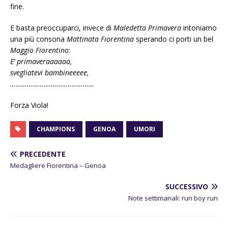
fine.
E basta preoccuparci, invece di
Maledetta Primavera
intoniamo
una più consona
Mattinata Fiorentina
sperando ci porti un bel
Maggio Fiorentino
:
E’ primaveraaaaaa,
svegliatevi bambineeeee,
………………………………………
Forza Viola!
CHAMPIONS
GENOA
UMORI
PRECEDENTE
Medagliere Fiorentina – Genoa
SUCCESSIVO
Note settimanali: run boy run