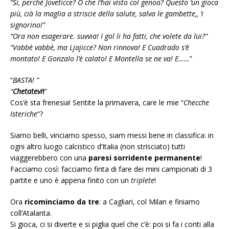
“Sì, perchè Joveticce? O che l’hai visto col genoa? Questo ‘un gioca
più, cià la maglia a striscie della salute, salva le gambette,, ‘i
signorino!”
“Ora non esagerare. suvvia! I gol li ha fatti, che volete da lui?”
“Vabbè vabbè, ma Ljajicce? Non rinnova! E Cuadrado s’è
montato! E Gonzalo l’è calato! E Montella se ne va! E……
”
“
BASTA! ”
“
Chetatevi
!
”
Cos’è sta frenesia! Sentite la primavera, care le mie “
Checche
Isteriche
“?
Siamo belli, vinciamo spesso, siam messi bene in classifica: in
ogni altro luogo calcistico d’Italia (non strisciato) tutti
viaggerebbero con una
paresi sorridente permanente
!
Facciamo così: facciamo finta di fare dei mini campionati di 3
partite e uno è appena finito con un
triplete
!
Ora
ricominciamo da tre
: a Cagliari, col Milan e finiamo
coll’Atalanta.
Si gioca, ci si diverte e si piglia quel che c’è: poi si fa i conti alla