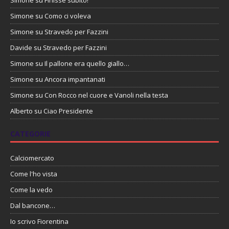
Simone
su
Como ci voleva
Simone
su
Stravedo per Fazzini
Davide
su
Stravedo per Fazzini
Simone
su
Il pallone era quello giallo…
Simone
su
Ancora impantanati
Simone
su
Con Rocco nel cuore e Vanoli nella testa
Alberto
su
Ciao Presidente
CATEGORIE
Calciomercato
Come l'ho vista
Come la vedo
Dal bancone…
Io scrivo Fiorentina