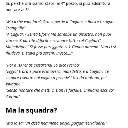
Sì, perchè ora siamo stabili al 4° posto, si può addirittura
puntare al 3°.
“
Ma icchè vuoi fare? Ora si perde a Cagliari e finisce i’ sogno.
Tranquillo
”
“
A Cagliari? Senza tifosi? Ma sarebbe un disastro, non puoi
vincere 3 partite difficili e rovinare tutto col Cagliari”
Maledizione! Si fosse pareggiato co’i’ Genoa almeno! Non ci si
illudeva, si stava più sereni. Invece….
”
“Poi a IsArenas c’issarena! Lo dice i’verbo”
“Eggià! E ora è pure Primavera, maledetta, e a Cagliari c’è
sempre i vento: hai voglia a prende’ i tiri da lontano, pe’
Vivviano.”
“Senza hontare che metti ci sian le farfalle, Emiliano esce co’
i’retino”
Ma la squadra?
“Ma lo sai ‘un cissà nemmeno Borja, porjamiserialadra!”