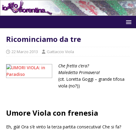
Ricominciamo da tre
22 Marzo 2013
Gattaccio Viola
Che fretta c’era?
Maledetta Primavera!
(cit. Loretta Goggi – grande tifosa
viola (no?))
Umore Viola con frenesia
Eh, già! Ora s’è vinto la terza partita consecutiva! Che si fa?