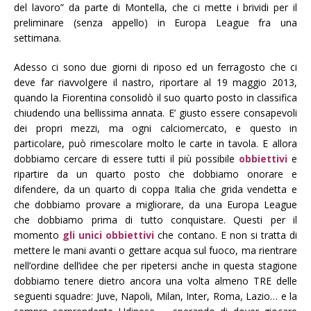
del lavoro” da parte di Montella, che ci mette i brividi per il
preliminare (senza appello) in Europa League fra una
settimana.
Adesso ci sono due giorni di riposo ed un ferragosto che ci
deve far riavvolgere il nastro, riportare al 19 maggio 2013,
quando la Fiorentina consolidò il suo quarto posto in classifica
chiudendo una bellissima annata. E’ giusto essere consapevoli
dei propri mezzi, ma ogni calciomercato, e questo in
particolare, può rimescolare molto le carte in tavola. E allora
dobbiamo cercare di essere tutti il più possibile
obbiettivi
e
ripartire da un quarto posto che dobbiamo onorare e
difendere, da un quarto di coppa Italia che grida vendetta e
che dobbiamo provare a migliorare, da una Europa League
che dobbiamo prima di tutto conquistare. Questi per il
momento
gli unici obbiettivi
che contano. E non si tratta di
mettere le mani avanti o gettare acqua sul fuoco, ma rientrare
nell’ordine dell’idee che per ripetersi anche in questa stagione
dobbiamo tenere dietro ancora una volta almeno TRE delle
seguenti squadre: Juve, Napoli, Milan, Inter, Roma, Lazio… e la