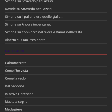
Simone
su
Stravedo per Fazzini
Davide
su
Stravedo per Fazzini
Simone
su
Il pallone era quello giallo…
Simone
su
Ancora impantanati
Simone
su
Con Rocco nel cuore e Vanoli nella testa
Alberto
su
Ciao Presidente
CATEGORIE
Calciomercato
Come l'ho vista
Come la vedo
Dal bancone…
Io scrivo Fiorentina
Matita a segno
Medagliere