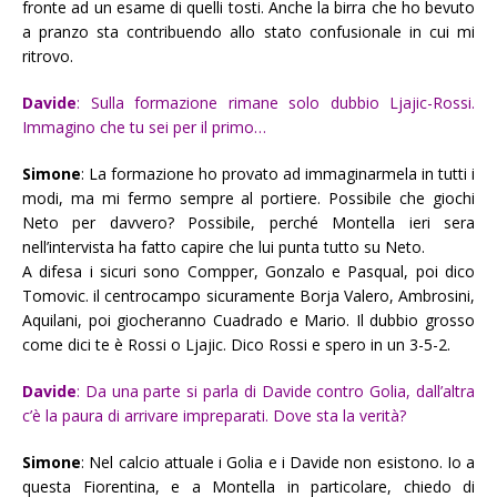
fronte ad un esame di quelli tosti. Anche la birra che ho bevuto
a pranzo sta contribuendo allo stato confusionale in cui mi
ritrovo.
Davide
: Sulla formazione rimane solo dubbio Ljajic-Rossi.
Immagino che tu sei per il primo…
Simone
:
La formazione ho provato ad immaginarmela in tutti i
modi, ma mi fermo sempre al portiere. Possibile che giochi
Neto per davvero? Possibile, perché Montella ieri sera
nell’intervista ha fatto capire che lui punta tutto su Neto.
A difesa i sicuri sono Compper, Gonzalo e Pasqual, poi dico
Tomovic. il centrocampo sicuramente Borja Valero, Ambrosini,
Aquilani, poi giocheranno Cuadrado e Mario. Il dubbio grosso
come dici te è Rossi o Ljajic. Dico Rossi e spero in un 3-5-2.
Davide
: Da una parte si parla di Davide contro Golia, dall’altra
c’è la paura di arrivare impreparati. Dove sta la verità?
Simone
:
Nel calcio attuale i Golia e i Davide non esistono. Io a
questa Fiorentina, e a Montella in particolare, chiedo di