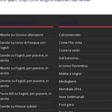
COMMENTI RECENTI
CATEGORIE
Alberto
su
Grosso allenatore
Calciomercato
Davide
su
Uovo di Pasqua con
Come l'ho vista
Fagioli
Come la vedo
Davide
su
Fagioli, per piacere, in
Dal bancone…
tavola
Io scrivo Fiorentina
Alberto
su
Fagioli, per piacere, in
tavola
Matita a segno
Simone
su
Fagioli, per piacere, in
Medagliere
tavola
Mondiale 2014
Pecos Bill
su
Fagioli, per piacere, in
Note Settimanali
tavola
Post-gara
Davide
su
Finisse subito!