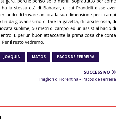
post gara, perché penso se lo meriti, soprattutto per come
 ha la stessa età di Babacar, di cui Prandelli disse aver
 cercando di trovare ancora la sua dimensione per i campi
in da giovanissimo di fare la gavetta, di farsi le ossa, di
iocata sublime, 50 metri di campo ed un assist al bacio di
ta dentro. E per un buon attaccante la prima cosa che conta
. Per il resto vedremo.
JOAQUIN
MATOS
PACOS DE FERREIRA
SUCCESSIVO
I migliori di Fiorentina – Pacos de Ferreira
o