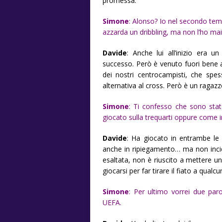
promessa.
Simone
: Alonso? Io nel secondo temp
azzarda un dribbling, ma non l’ho mai
Davide
: Anche lui all’inizio era 
successo. Però è venuto fuori bene 
dei nostri centrocampisti, che spes
alternativa al cross. Però è un raga
Simone
: Ti confesso che sono stat
giocato sulla trequarti oppure come 
Davide
: Ha giocato in entrambe le
anche in ripiegamento… ma non incid
esaltata, non è riuscito a mettere u
giocarsi per far tirare il fiato a qualcu
Simone
: Per ultimo vorrei due par
UEFA.