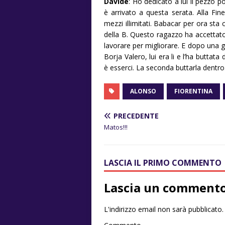
Davide
: Ho dedicato a lui il pezzo 
è arrivato a questa serata. Alla Fine
mezzi illimitati. Babacar per ora sta
della B. Questo ragazzo ha accettato f
lavorare per migliorare. E dopo una g
Borja Valero, lui era li e l’ha butta
è esserci. La seconda buttarla dentro
ALONSO
FIORENTINA
PRECEDENTE
Matos!!!
LASCIA IL PRIMO COMMENTO
Lascia un comment
L'indirizzo email non sarà pubblicato.