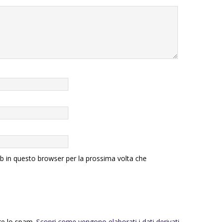
eb in questo browser per la prossima volta che
rre lo spam.
Scopri come vengono elaborati i dati derivati