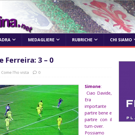
ADRA
MEDAGLIERE
RUBRICHE
CHI SIAMO
 Ferreira: 3 – 0
Come l'ho vista
0
Simone
:
Ciao Davide,
Era
importante
partire bene e
partire con il
turn-over.
Possiamo