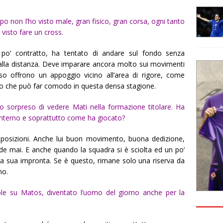
o non l’ho visto male, gran fisico, gran corsa, ogni tanto
 visto fare un cross.
un po’ contratto, ha tentato di andare sul fondo senza
alla distanza. Deve imparare ancora molto sui movimenti
so offrono un appoggio vicino all’area di rigore, come
zzo che può far comodo in questa densa stagione.
o sorpreso di vedere Mati nella formazione titolare. Ha
interno e soprattutto come ha giocato?
 posizioni. Anche lui buon movimento, buona dedizione,
e mai. E anche quando la squadra si è sciolta ed un po’
na sua impronta. Se è questo, rimane solo una riserva da
no.
ole su Matos, diventato l’uomo del giorno anche per la