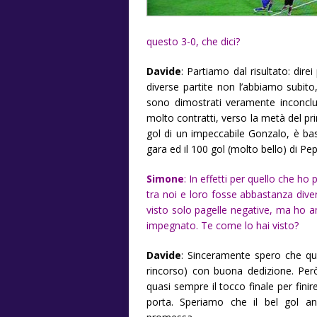
questo 3-0, che dici?
Davide
: Partiamo dal risultato: direi
diverse partite non l’abbiamo subito
sono dimostrati veramente inconclud
molto contratti, verso la metà del p
gol di un impeccabile Gonzalo, è bas
gara ed il 100 gol (molto bello) di Pe
Simone
: In effetti per quello che h
tra noi e loro fosse abbastanza diver
visto solo pagelle negative, ma ho an
impegnato. Te come lo hai visto?
Davide
: Sinceramente spero che que
rincorso) con buona dedizione. Per
quasi sempre il tocco finale per finir
porta. Speriamo che il bel gol an