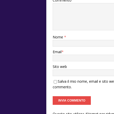
Commento
Nome
*
Email
*
Sito web
Salva il mio nome, email e sito w
commento.
Questo sito utilizza Akismet per ridu