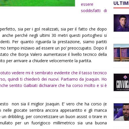
ULTIM
essere
soddisfatti di
 perfetto, sia per i gol realizzati, sia per il fatto che dopo
, anche perché negli ultimi 30 metri questi portoghesi si
enti. Per quanto riguarda la prestazione, siamo partiti
rimo tempo iniziavo ad essere un po’ preoccupato. Dopo il
tato che Borja Valero aumentasse il livello tecnico della
pito per arrivare a chiudere velocemente la partita.
o potuto vedere mi è sembrato evidente che il tasso tecnico
so, quindi ti chiederò dei nuovi. Partiamo da Joaquin. Ho
che sentito Galbiati dichiarare che ha corso molto e si è
sto non sia il miglior Joaquin. E’ vero che ha corso (e
ò nelle giocate sembra ancora appesantito e gli manca
e un dribbling, per concretizzare un buon assist o tirare in
nullato per un fuorigioco millimetrico sia una buona