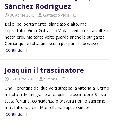
Sánchez Rodríguez
30 Aprile 2015
Gattaccio Viola
4
Bello, bel portamento, slanciato e alto, ma
soprattutto Viola. Gattaccio Viola li vede così, a volte, i
nostri eroi. Ma tante volte guarda anche la su’ ganza.
Comunque è tutta una scusa per parlare positivo
[continua…]
Joaquin il trascinatore
17 Marzo 2015
Simone
1
Una Fiorentina dai due volti strappa la vittoria all’ultimo
minuto al Milan grazie a Joaquin il trascinatore. Se sia
stata fortuna, coincidenza o bravura non lo sapremo
mai, fatto sta che Montella ha saputo vincere
[continua…]