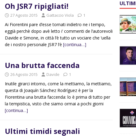
ULTIM
Oh JSR7 ripigliati!
27 Agosto 2015
Gattaccio Viola
1
Ai Fiorentini pare d’esse tornati indietro ne i tempo,
eggià perchè dopo avè letto i’ commenti de l’autorevoli
Davide e Simone, in città l’è tutto un vociare che ‘uella
de i nostro personale JSR7 l’è
[continua…]
Una brutta faccenda
26 Agosto 2015
Davide
1
Inutile girarci intorno, come la mettiamo, la mettiamo,
questa di Joaquín Sánchez Rodríguez è per la
Fiorentina una brutta faccenda: lo è prima di tutto per
la tempistica, visto che siamo ormai a pochi giorni
[continua…]
Ultimi timidi segnali