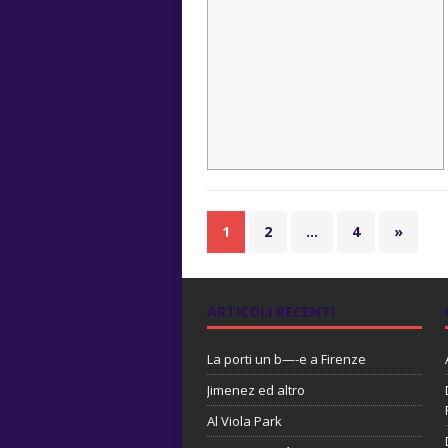
1
2
…
4
»
ARTICOLI RECENTI
La porti un b—-e a Firenze
Jimenez ed altro
Al Viola Park