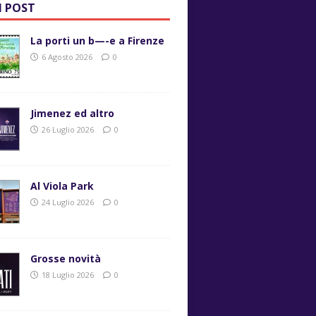
I POST
La porti un b—-e a Firenze
6 Agosto 2026
0
Jimenez ed altro
26 Luglio 2026
0
Al Viola Park
24 Luglio 2026
0
Grosse novità
18 Luglio 2026
0