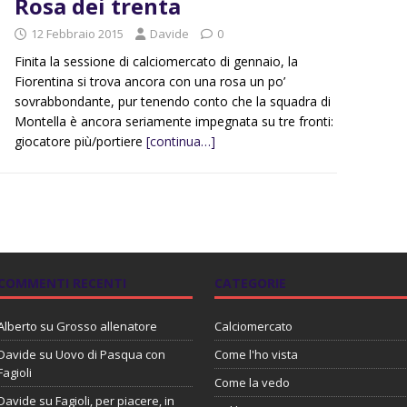
Rosa dei trenta
12 Febbraio 2015
Davide
0
Finita la sessione di calciomercato di gennaio, la
Fiorentina si trova ancora con una rosa un po’
sovrabbondante, pur tenendo conto che la squadra di
Montella è ancora seriamente impegnata su tre fronti:
giocatore più/portiere
[continua…]
COMMENTI RECENTI
CATEGORIE
Alberto
su
Grosso allenatore
Calciomercato
Davide
su
Uovo di Pasqua con
Come l'ho vista
Fagioli
Come la vedo
Davide
su
Fagioli, per piacere, in