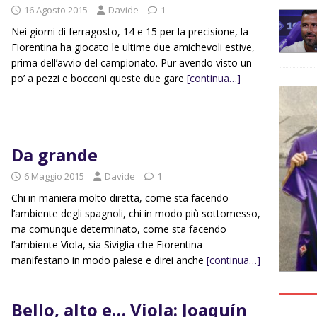
16 Agosto 2015
Davide
1
Nei giorni di ferragosto, 14 e 15 per la precisione, la
Fiorentina ha giocato le ultime due amichevoli estive,
prima dell’avvio del campionato. Pur avendo visto un
po’ a pezzi e bocconi queste due gare
[continua…]
Da grande
6 Maggio 2015
Davide
1
Chi in maniera molto diretta, come sta facendo
l’ambiente degli spagnoli, chi in modo più sottomesso,
ma comunque determinato, come sta facendo
l’ambiente Viola, sia Siviglia che Fiorentina
manifestano in modo palese e direi anche
[continua…]
Bello, alto e… Viola: Joaquín