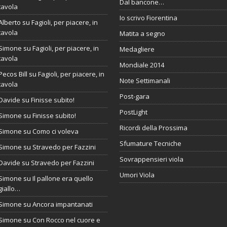
Dal bancone…
tavola
Io scrivo Fiorentina
Alberto
su
Fagioli, per piacere, in
tavola
Matita a segno
Simone
su
Fagioli, per piacere, in
Medagliere
tavola
Mondiale 2014
Pecos Bill
su
Fagioli, per piacere, in
Note Settimanali
tavola
Post-gara
Davide
su
Finisse subito!
PostLight
Simone
su
Finisse subito!
Ricordi della Prossima
Simone
su
Como ci voleva
Sfumature Tecniche
Simone
su
Stravedo per Fazzini
Sovrappensieri viola
Davide
su
Stravedo per Fazzini
Umori Viola
Simone
su
Il pallone era quello
giallo…
Simone
su
Ancora impantanati
Simone
su
Con Rocco nel cuore e