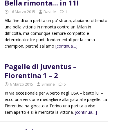
Bella rimonta… in 11!
16 Marzo 2015
Davide
1
Alla fine di una partita un po’ strana, abbiamo ottenuto
una bella vittoria in rimonta contro un Milan in
difficoltà, ma comunque sempre compatto e
determinato: tre punti fondamentali per la corsa
champion, perché saliamo
[continua…]
Pagelle di Juventus –
Fiorentina 1 – 2
6 Marzo 2015
Simone
5
In via eccezionale per Alberto negli USA – beato lui –
ecco una versione medagliere allargata alle pagelle. La
Fiorentina ha giocato a Torino una partita a viso
semiaperto e si è meritata la vittoria.
[continua…]