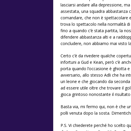
lasciarsi andare alla depressione, ma
assestata, una squadra abbastanza c
comandare, che non è spettacolare e
trova lo spettacolo nella normalità di
fino a quando c’è stata partita, la nos
difendere abbastanza alti e a raddopp
concludere, non abbiamo mai visto la b
Certo c’è da rivedere qualche copertur
infortuni a Gud e Kean, però c’è anch
porta quando l’occasione è ghiotta e
avversario, allo stesso Adli che ha i
un leone e che giocando da seconda 
ad essere utile oltre che trovare il go
gioca grintoso nonostante il risultat
Basta via, mi fermo qui, non è che u
polli venuta dopo la sosta. Dimentichi
P.S. Vi chiederete perché ho scelto q