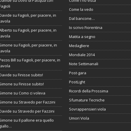
Davide
su
Uovo di Pasqua con
Come l'ho vista
Fagioli
Come la vedo
Davide
su
Fagioli, per piacere, in
Dal bancone…
tavola
Io scrivo Fiorentina
Alberto
su
Fagioli, per piacere, in
tavola
Matita a segno
Simone
su
Fagioli, per piacere, in
Medagliere
tavola
Mondiale 2014
Pecos Bill
su
Fagioli, per piacere, in
Note Settimanali
tavola
Post-gara
Davide
su
Finisse subito!
PostLight
Simone
su
Finisse subito!
Ricordi della Prossima
Simone
su
Como ci voleva
Sfumature Tecniche
Simone
su
Stravedo per Fazzini
Sovrappensieri viola
Davide
su
Stravedo per Fazzini
Umori Viola
Simone
su
Il pallone era quello
giallo…