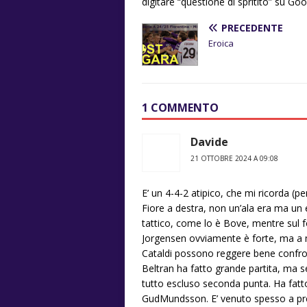
digitare “questione di spritito” su Goog
PRECEDENTE
Eroica
1 COMMENTO
Davide
21 OTTOBRE 2024 A 09:08
E’ un 4-4-2 atipico, che mi ricorda (pe
Fiore a destra, non un’ala era ma un 
tattico, come lo è Bove, mentre sul 
Jorgensen ovviamente è forte, ma a 
Cataldi possono reggere bene confr
Beltran ha fatto grande partita, ma se
tutto escluso seconda punta. Ha fatto 
GudMundsson. E’ venuto spesso a pre