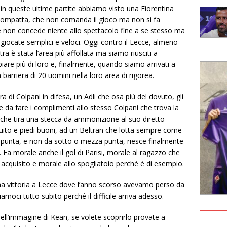
 in queste ultime partite abbiamo visto una Fiorentina
ompatta, che non comanda il gioco ma non si fa
 non concede niente allo spettacolo fine a se stesso ma
 giocate semplici e veloci. Oggi contro il Lecce, almeno
tra è stata l’area più affollata ma siamo riusciti a
iare più di loro e, finalmente, quando siamo arrivati a
arriera di 20 uomini nella loro area di rigorea.
a di Colpani in difesa, un Adli che osa più del dovuto, gli
e da fare i complimenti allo stesso Colpani che trova la
 che tira una stecca da ammonizione al suo diretto
ntuito e piedi buoni, ad un Beltran che lotta sempre come
punta, e non da sotto o mezza punta, riesce finalmente
l. Fa morale anche il gol di Parisi, morale al ragazzo che
o acquisito e morale allo spogliatoio perché è di esempio.
na vittoria a Lecce dove l’anno scorso avevamo perso da
amoci tutto subito perché il difficile arriva adesso.
uell’immagine di Kean, se volete scoprirlo provate a