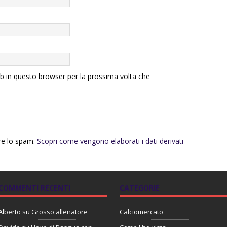
eb in questo browser per la prossima volta che
rre lo spam.
Scopri come vengono elaborati i dati derivati
COMMENTI RECENTI
CATEGORIE
Alberto
su
Grosso allenatore
Calciomercato