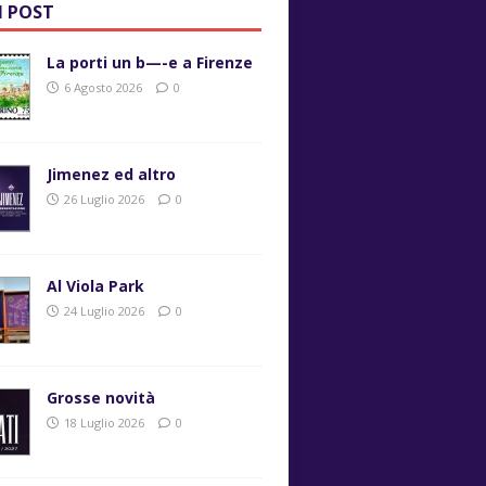
I POST
La porti un b—-e a Firenze
6 Agosto 2026
0
Jimenez ed altro
26 Luglio 2026
0
Al Viola Park
24 Luglio 2026
0
Grosse novità
18 Luglio 2026
0