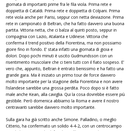
giornata di importanti prime fra le fila viola. Prima rete e
doppietta di Cataldi. Prima rete e doppietta di Colpani. Prima
rete viola anche per Parisi, seppur con netta deviazione. Prima
rete in campionato di Beltran, che ha fatto davvero una buona
partita. Vittoria netta, che ci balza al quinti posto, seppur in
compagnia con Lazio, Atalanta e Udinese. Vittoria che
conferma il trend positivo della Fiorentina, ma non possiamo
gioire fino in fondo. E’ stata infatti una giornata di gioia e
dolori. Dopo pochi minuti è uscito Gudmundsson con un
risentimento muscolare che ci tieni tutti con il fiato sospeso. E’
vero che, appunto, Beltran è entrato benissimo e ha fatto una
grande gara. Ma è iniziato un primo tour de force davvero
molto importante per la stagione della Fiorentina e non avere
l’islandese sarebbe una grossa perdita. Poco dopo si è fatto
male anche Kean, alla caviglia. Qui la cosa dovrebbe essere più
gestibile. Però domenica abbiamo la Roma e avere il nostro
centravanti sarebbe davvero molto importante.
Sulla gara ha già scritto anche Simone. Palladino, o meglio
Citterio, ha confermato un solido 4-4-2, con un centrocampo