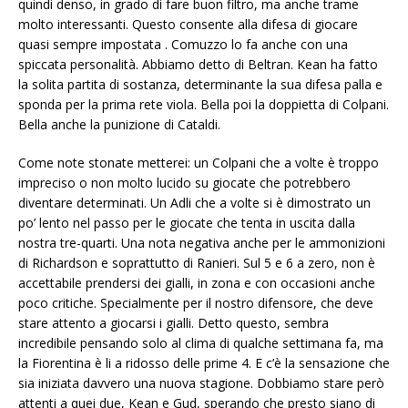
quindi denso, in grado di fare buon filtro, ma anche trame
molto interessanti. Questo consente alla difesa di giocare
quasi sempre impostata . Comuzzo lo fa anche con una
spiccata personalità. Abbiamo detto di Beltran. Kean ha fatto
la solita partita di sostanza, determinante la sua difesa palla e
sponda per la prima rete viola. Bella poi la doppietta di Colpani.
Bella anche la punizione di Cataldi.
Come note stonate metterei: un Colpani che a volte è troppo
impreciso o non molto lucido su giocate che potrebbero
diventare determinati. Un Adli che a volte si è dimostrato un
po’ lento nel passo per le giocate che tenta in uscita dalla
nostra tre-quarti. Una nota negativa anche per le ammonizioni
di Richardson e soprattutto di Ranieri. Sul 5 e 6 a zero, non è
accettabile prendersi dei gialli, in zona e con occasioni anche
poco critiche. Specialmente per il nostro difensore, che deve
stare attento a giocarsi i gialli. Detto questo, sembra
incredibile pensando solo al clima di qualche settimana fa, ma
la Fiorentina è li a ridosso delle prime 4. E c’è la sensazione che
sia iniziata davvero una nuova stagione. Dobbiamo stare però
attenti a quei due, Kean e Gud, sperando che presto siano di