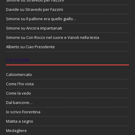
Simone
su
Stravedo per Fazzini
Davide
su
Stravedo per Fazzini
Simone
su
Il pallone era quello giallo…
Simone
su
Ancora impantanati
Simone
su
Con Rocco nel cuore e Vanoli nella testa
Alberto
su
Ciao Presidente
CATEGORIE
Calciomercato
Come l'ho vista
Come la vedo
Dal bancone…
Io scrivo Fiorentina
Matita a segno
Medagliere