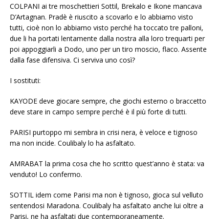
COLPANI ai tre moschettieri Sottil, Brekalo e Ikone mancava
D’Artagnan. Pradè è riuscito a scovarlo e lo abbiamo visto
tutti, cioè non lo abbiamo visto perché ha toccato tre palloni,
due li ha portati lentamente dalla nostra alla loro trequarti per
poi appoggiarli a Dodo, uno per un tiro moscio, flaco. Assente
dalla fase difensiva. Ci serviva uno così?
I sostituti:
KAYODE deve giocare sempre, che giochi esterno o braccetto
deve stare in campo sempre perché è il più forte di tutti.
PARISI purtoppo mi sembra in crisi nera, è veloce e tignoso
ma non incide. Coulibaly lo ha asfaltato.
AMRABAT la prima cosa che ho scritto quest’anno è stata: va
venduto! Lo confermo.
SOTTIL idem come Parisi ma non è tignoso, gioca sul velluto
sentendosi Maradona. Coulibaly ha asfaltato anche lui oltre a
Parisi, ne ha asfaltati due contemporaneamente.