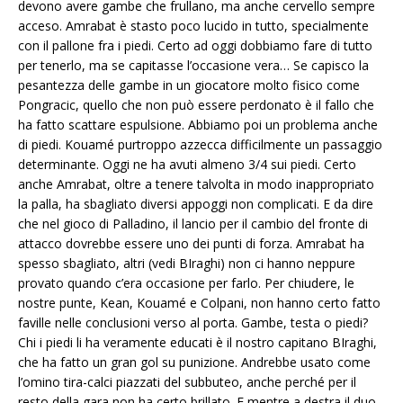
devono avere gambe che frullano, ma anche cervello sempre
acceso. Amrabat è stasto poco lucido in tutto, specialmente
con il pallone fra i piedi. Certo ad oggi dobbiamo fare di tutto
per tenerlo, ma se capitasse l’occasione vera… Se capisco la
pesantezza delle gambe in un giocatore molto fisico come
Pongracic, quello che non può essere perdonato è il fallo che
ha fatto scattare espulsione. Abbiamo poi un problema anche
di piedi. Kouamé purtroppo azzecca difficilmente un passaggio
determinante. Oggi ne ha avuti almeno 3/4 sui piedi. Certo
anche Amrabat, oltre a tenere talvolta in modo inappropriato
la palla, ha sbagliato diversi appoggi non complicati. E da dire
che nel gioco di Palladino, il lancio per il cambio del fronte di
attacco dovrebbe essere uno dei punti di forza. Amrabat ha
spesso sbagliato, altri (vedi BIraghi) non ci hanno neppure
provato quando c’era occasione per farlo. Per chiudere, le
nostre punte, Kean, Kouamé e Colpani, non hanno certo fatto
faville nelle conclusioni verso al porta. Gambe, testa o piedi?
Chi i piedi li ha veramente educati è il nostro capitano BIraghi,
che ha fatto un gran gol su punizione. Andrebbe usato come
l’omino tira-calci piazzati del subbuteo, anche perché per il
resto della gara non ha certo brillato. E mentre a destra il duo