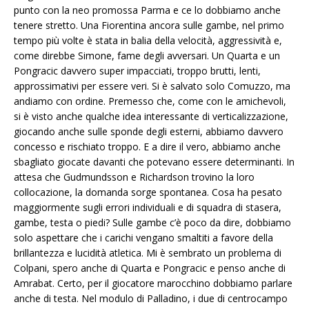
punto con la neo promossa Parma e ce lo dobbiamo anche
tenere stretto. Una Fiorentina ancora sulle gambe, nel primo
tempo più volte è stata in balia della velocità, aggressività e,
come direbbe Simone, fame degli avversari. Un Quarta e un
Pongracic davvero super impacciati, troppo brutti, lenti,
approssimativi per essere veri. Si è salvato solo Comuzzo, ma
andiamo con ordine. Premesso che, come con le amichevoli,
si è visto anche qualche idea interessante di verticalizzazione,
giocando anche sulle sponde degli esterni, abbiamo davvero
concesso e rischiato troppo. E a dire il vero, abbiamo anche
sbagliato giocate davanti che potevano essere determinanti. In
attesa che Gudmundsson e Richardson trovino la loro
collocazione, la domanda sorge spontanea. Cosa ha pesato
maggiormente sugli errori individuali e di squadra di stasera,
gambe, testa o piedi? Sulle gambe c’è poco da dire, dobbiamo
solo aspettare che i carichi vengano smaltiti a favore della
brillantezza e lucidità atletica. Mi è sembrato un problema di
Colpani, spero anche di Quarta e Pongracic e penso anche di
Amrabat. Certo, per il giocatore marocchino dobbiamo parlare
anche di testa. Nel modulo di Palladino, i due di centrocampo