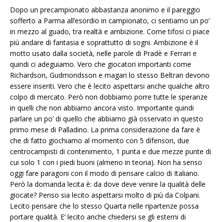
Dopo un precampionato abbastanza anonimo e il pareggio
sofferto a Parma all’esordio in campionato, ci sentiamo un po’
in mezzo al guado, tra realtà e ambizione. Come tifosi ci piace
più andare di fantasia e soprattutto di sogni. Ambizione è il
motto usato dalla società, nelle parole di Pradè e Ferrari e
quindi ci adeguiamo. Vero che giocatori importanti come
Richardson, Gudmondsson e magari lo stesso Beltran devono
essere inseriti. Vero che è lecito aspettarsi anche qualche altro
colpo di mercato. Però non dobbiamo porre tutte le speranze
in quelli che non abbiamo ancora visto. Importante quindi
parlare un po’ di quello che abbiamo già osservato in questo
primo mese di Palladino. La prima considerazione da fare è
che di fatto giochiamo al momento con 5 difensori, due
centrocampisti di contenimento, 1 punta e due mezze punte di
cui solo 1 con i piedi buoni (almeno in teoria). Non ha senso
oggi fare paragoni con il modo di pensare calcio di Italiano.
Però la domanda lecita è: da dove deve venire la qualità delle
giocate? Penso sia lecito aspettarsi molto di più da Colpani.
Lecito pensare che lo stesso Quarta nelle ripartenze possa
portare qualità. E’ lecito anche chiedersi se gli esterni di