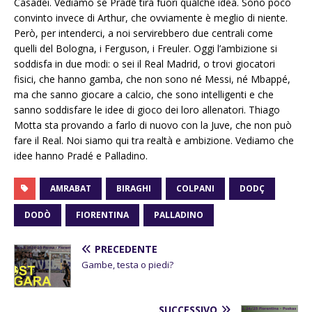
Casadei. Vediamo se Pradè tira fuori qualche idea. Sono poco
convinto invece di Arthur, che ovviamente è meglio di niente.
Però, per intenderci, a noi servirebbero due centrali come
quelli del Bologna, i Ferguson, i Freuler. Oggi l’ambizione si
soddisfa in due modi: o sei il Real Madrid, o trovi giocatori
fisici, che hanno gamba, che non sono né Messi, né Mbappé,
ma che sanno giocare a calcio, che sono intelligenti e che
sanno soddisfare le idee di gioco dei loro allenatori. Thiago
Motta sta provando a farlo di nuovo con la Juve, che non può
fare il Real. Noi siamo qui tra realtà e ambizione. Vediamo che
idee hanno Pradé e Palladino.
AMRABAT
BIRAGHI
COLPANI
DODÇ
DODÒ
FIORENTINA
PALLADINO
PRECEDENTE
Gambe, testa o piedi?
SUCCESSIVO