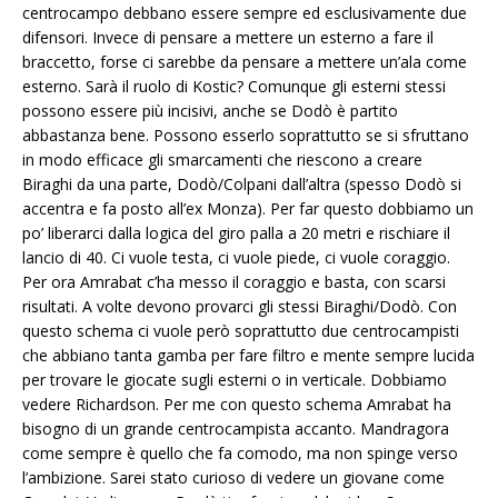
centrocampo debbano essere sempre ed esclusivamente due
difensori. Invece di pensare a mettere un esterno a fare il
braccetto, forse ci sarebbe da pensare a mettere un’ala come
esterno. Sarà il ruolo di Kostic? Comunque gli esterni stessi
possono essere più incisivi, anche se Dodò è partito
abbastanza bene. Possono esserlo soprattutto se si sfruttano
in modo efficace gli smarcamenti che riescono a creare
Biraghi da una parte, Dodò/Colpani dall’altra (spesso Dodò si
accentra e fa posto all’ex Monza). Per far questo dobbiamo un
po’ liberarci dalla logica del giro palla a 20 metri e rischiare il
lancio di 40. Ci vuole testa, ci vuole piede, ci vuole coraggio.
Per ora Amrabat c’ha messo il coraggio e basta, con scarsi
risultati. A volte devono provarci gli stessi Biraghi/Dodò. Con
questo schema ci vuole però soprattutto due centrocampisti
che abbiano tanta gamba per fare filtro e mente sempre lucida
per trovare le giocate sugli esterni o in verticale. Dobbiamo
vedere Richardson. Per me con questo schema Amrabat ha
bisogno di un grande centrocampista accanto. Mandragora
come sempre è quello che fa comodo, ma non spinge verso
l’ambizione. Sarei stato curioso di vedere un giovane come