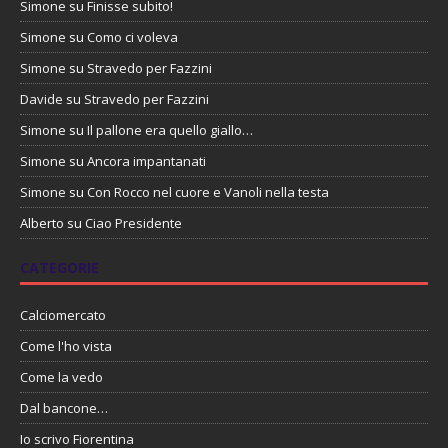
Simone
su
Finisse subito!
Simone
su
Como ci voleva
Simone
su
Stravedo per Fazzini
Davide
su
Stravedo per Fazzini
Simone
su
Il pallone era quello giallo…
Simone
su
Ancora impantanati
Simone
su
Con Rocco nel cuore e Vanoli nella testa
Alberto
su
Ciao Presidente
CATEGORIE
Calciomercato
Come l'ho vista
Come la vedo
Dal bancone…
Io scrivo Fiorentina