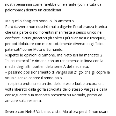
nostri beniamini come farebbe un elefante (con la tuta da
palombaro) dentro un cristalleria!
Ma quello sbagliato sono io, lo ammetto.
Però davvero non riuscirò mai a digerire l’intolleranza isterica
che una parte di noi fiorentini manifesta a senso unico nei
confronti alcuni giocatori (di solito i più silenziosi e tranquilli),
per poi idolatrare con metro totalmente diverso degli “idioti
patentati” come Mutu o Edmundo.
Rispetto le opinioni di Simone, ma Neto ieri ha mancato 2
“quasi miracoli” e rimane con un rendimento in linea con la
media degli altri portieri della serie A della sua età:
– pessimo posizionamento di Vargas sul 2° gol che gli copre la
visuale senza coprire il primo palo
– respinta bruttina su un tiro dello stesso Iturbe ancora una
volta liberato dalla goffa scivolata dello stesso Vargas e dalla
conseguente sua mancata presenza su Romulo, primo ad
arrivare sulla respinta.
Severo con Neto? Va bene, ci sta. Ma allora perchè non usare