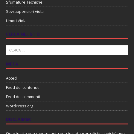
Sfumature Tecniche
Sovrappensieri viola
Umori Viola
CERCA NEL SITO
META
Accedi
Feed dei contenuti
Feed dei commenti
WordPress.org
DISCLAIMER
Questo sito non rappresenta una testata giornalistica poiché non