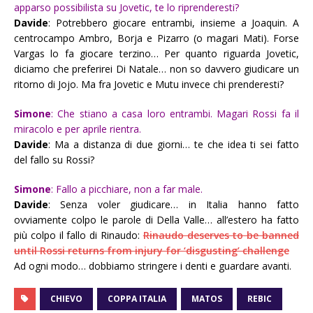
apparso possibilista su Jovetic, te lo riprenderesti?
Davide
: Potrebbero giocare entrambi, insieme a Joaquin. A
centrocampo Ambro, Borja e Pizarro (o magari Mati). Forse
Vargas lo fa giocare terzino… Per quanto riguarda Jovetic,
diciamo che preferirei Di Natale… non so davvero giudicare un
ritorno di Jojo. Ma fra Jovetic e Mutu invece chi prenderesti?
Simone
: Che stiano a casa loro entrambi. Magari Rossi fa il
miracolo e per aprile rientra.
Davide
: Ma a distanza di due giorni… te che idea ti sei fatto
del fallo su Rossi?
Simone
: Fallo a picchiare, non a far male.
Davide
: Senza voler giudicare… in Italia hanno fatto
ovviamente colpo le parole di Della Valle… all’estero ha fatto
più colpo il fallo di Rinaudo:
Rinaudo deserves to be banned
until Rossi returns from injury for ‘disgusting’ challenge
Ad ogni modo… dobbiamo stringere i denti e guardare avanti.
CHIEVO
COPPA ITALIA
MATOS
REBIC