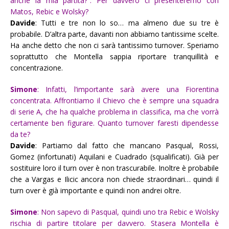
anche la mia partita?”. Per davvero ci presenteremo con
Matos, Rebic e Wolsky?
Davide
: Tutti e tre non lo so… ma almeno due su tre è
probabile. D’altra parte, davanti non abbiamo tantissime scelte.
Ha anche detto che non ci sarà tantissimo turnover. Speriamo
soprattutto che Montella sappia riportare tranquillità e
concentrazione.
Simone
: Infatti, l’importante sarà avere una Fiorentina
concentrata. Affrontiamo il Chievo che è sempre una squadra
di serie A, che ha qualche problema in classifica, ma che vorrà
certamente ben figurare. Quanto turnover faresti dipendesse
da te?
Davide
: Partiamo dal fatto che mancano Pasqual, Rossi,
Gomez (infortunati) Aquilani e Cuadrado (squalificati). Già per
sostituire loro il turn over è non trascurabile. Inoltre è probabile
che a Vargas e Ilicic ancora non chiede straordinari… quindi il
turn over è già importante e quindi non andrei oltre.
Simone
: Non sapevo di Pasqual, quindi uno tra Rebic e Wolsky
rischia di partire titolare per davvero. Stasera Montella è