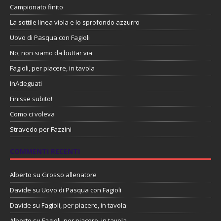
Campionato finito
La sottile linea viola e lo sprofondo azzurro
Uovo di Pasqua con Fagioli
No, non siamo da buttar via
Fagioli, per piacere, in tavola
InAdeguati
Finisse subito!
Como ci voleva
Stravedo per Fazzini
COMMENTI RECENTI
Alberto
su
Grosso allenatore
Davide
su
Uovo di Pasqua con Fagioli
Davide
su
Fagioli, per piacere, in tavola
Alberto
su
Fagioli, per piacere, in tavola