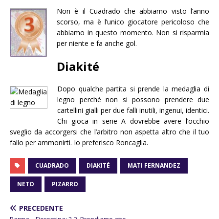
Non è il Cuadrado che abbiamo visto l’anno
scorso, ma è l’unico giocatore pericoloso che
abbiamo in questo momento. Non si risparmia
per niente e fa anche gol.
Diakité
Dopo qualche partita si prende la medaglia di
legno perché non si possono prendere due
cartellini gialli per due falli inutili, ingenui, identici.
Chi gioca in serie A dovrebbe avere l’occhio
sveglio da accorgersi che l’arbitro non aspetta altro che il tuo
fallo per ammonirti. Io preferisco Roncaglia.
CUADRADO
DIAKITÉ
MATI FERNANDEZ
NETO
PIZARRO
PRECEDENTE
Parma – Fiorentina: 2-2. Prendiamo atto.