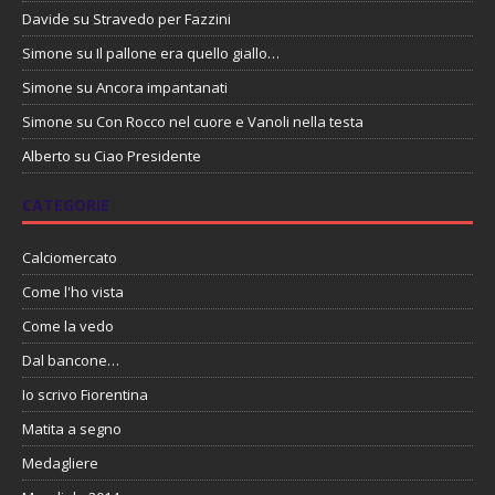
Davide
su
Stravedo per Fazzini
Simone
su
Il pallone era quello giallo…
Simone
su
Ancora impantanati
Simone
su
Con Rocco nel cuore e Vanoli nella testa
Alberto
su
Ciao Presidente
CATEGORIE
Calciomercato
Come l'ho vista
Come la vedo
Dal bancone…
Io scrivo Fiorentina
Matita a segno
Medagliere