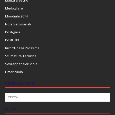
Matita a segno
Medagliere
Mondiale 2014
Note Settimanali
Post-gara
PostLight
Ricordi della Prossima
Sfumature Tecniche
Sovrappensieri viola
Umori Viola
CERCA NEL SITO
META