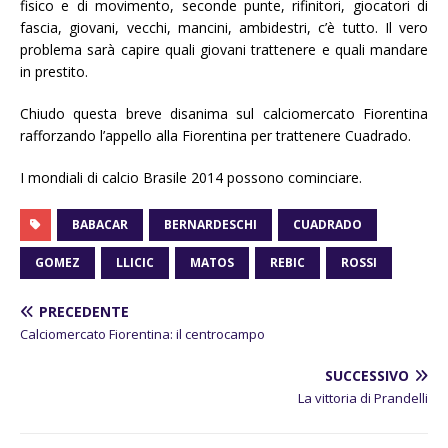
fisico e di movimento, seconde punte, rifinitori, giocatori di
fascia, giovani, vecchi, mancini, ambidestri, c’è tutto. Il vero
problema sarà capire quali giovani trattenere e quali mandare
in prestito.
Chiudo questa breve disanima sul calciomercato Fiorentina
rafforzando l’appello alla Fiorentina per trattenere Cuadrado.
I mondiali di calcio Brasile 2014 possono cominciare.
BABACAR
BERNARDESCHI
CUADRADO
GOMEZ
LLICIC
MATOS
REBIC
ROSSI
PRECEDENTE
Calciomercato Fiorentina: il centrocampo
SUCCESSIVO
La vittoria di Prandelli