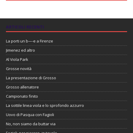
ARTICOLI RECENTI
La porti un b—-e a Firenze
Jimenez ed altro
Al Viola Park
Grosse novità
La presentazione di Grosso
Grosso allenatore
Campionato finito
La sottile linea viola e lo sprofondo azzurro
Uovo di Pasqua con Fagioli
No, non siamo da buttar via
Fagioli, per piacere, in tavola