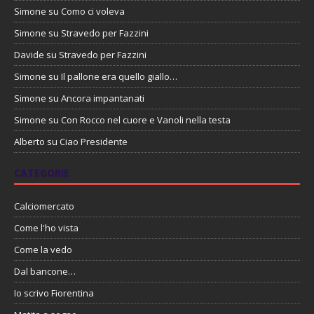
Simone
su
Como ci voleva
Simone
su
Stravedo per Fazzini
Davide
su
Stravedo per Fazzini
Simone
su
Il pallone era quello giallo…
Simone
su
Ancora impantanati
Simone
su
Con Rocco nel cuore e Vanoli nella testa
Alberto
su
Ciao Presidente
CATEGORIE
Calciomercato
Come l'ho vista
Come la vedo
Dal bancone…
Io scrivo Fiorentina