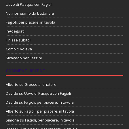
Uovo di Pasqua con Fagioli
No, non siamo da buttar via
Fagioli, per piacere, in tavola
InAdeguati
Finisse subito!
Como ci voleva
Stravedo per Fazzini
COMMENTI RECENTI
Alberto
su
Grosso allenatore
Davide
su
Uovo di Pasqua con Fagioli
Davide
su
Fagioli, per piacere, in tavola
Alberto
su
Fagioli, per piacere, in tavola
Simone
su
Fagioli, per piacere, in tavola
Pecos Bill
su
Fagioli, per piacere, in tavola