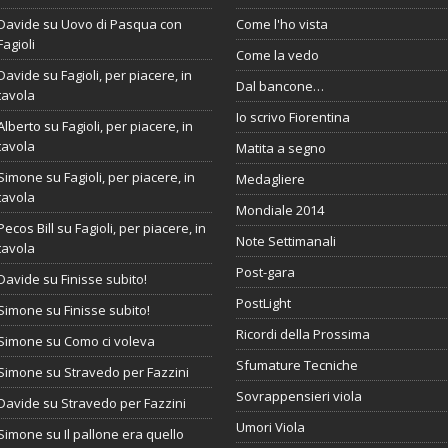
Davide
su
Uovo di Pasqua con
Come l'ho vista
Fagioli
Come la vedo
Davide
su
Fagioli, per piacere, in
Dal bancone…
tavola
Io scrivo Fiorentina
Alberto
su
Fagioli, per piacere, in
tavola
Matita a segno
Simone
su
Fagioli, per piacere, in
Medagliere
tavola
Mondiale 2014
Pecos Bill
su
Fagioli, per piacere, in
Note Settimanali
tavola
Post-gara
Davide
su
Finisse subito!
PostLight
Simone
su
Finisse subito!
Ricordi della Prossima
Simone
su
Como ci voleva
Sfumature Tecniche
Simone
su
Stravedo per Fazzini
Sovrappensieri viola
Davide
su
Stravedo per Fazzini
Umori Viola
Simone
su
Il pallone era quello