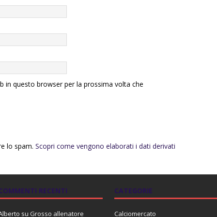
eb in questo browser per la prossima volta che
rre lo spam.
Scopri come vengono elaborati i dati derivati
COMMENTI RECENTI
CATEGORIE
Alberto
su
Grosso allenatore
Calciomercato