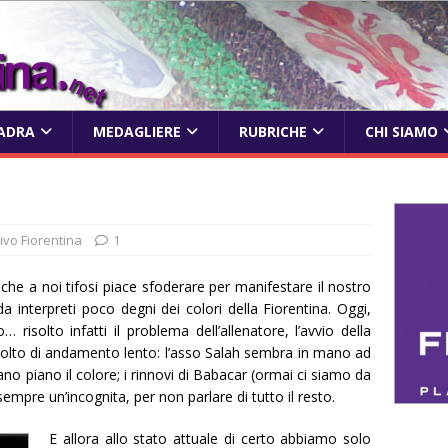
ADRA
MEDAGLIERE
RUBRICHE
CHI SIAMO
rivo Fiorentina
1
he a noi tifosi piace sfoderare per manifestare il nostro
da interpreti poco degni dei colori della Fiorentina. Oggi,
 risolto infatti il problema dell’allenatore, l’avvio della
molto di andamento lento: l’asso Salah sembra in mano ad
no piano il colore; i rinnovi di Babacar (ormai ci siamo da
pre un’incognita, per non parlare di tutto il resto.
E allora allo stato attuale di certo abbiamo solo