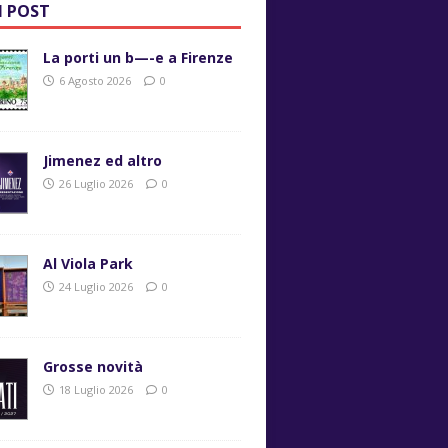
I POST
La porti un b—-e a Firenze
6 Agosto 2026
0
Jimenez ed altro
26 Luglio 2026
0
Al Viola Park
24 Luglio 2026
0
Grosse novità
18 Luglio 2026
0