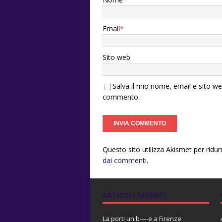
Email
*
Sito web
Salva il mio nome, email e sito w
commento.
Questo sito utilizza Akismet per ridu
dai commenti
.
ARTICOLI RECENTI
La porti un b—-e a Firenze