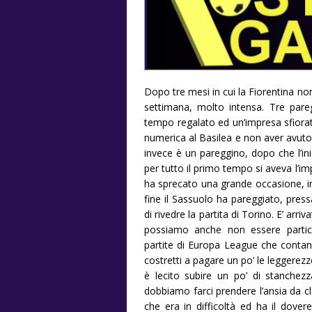
Dopo tre mesi in cui la Fiorentina non
settimana, molto intensa. Tre pareg
tempo regalato ed un’impresa sfiorata
numerica al Basilea e non aver avuto 
invece è un pareggino, dopo che l’in
per tutto il primo tempo si aveva l’i
ha sprecato una grande occasione, in 
fine il Sassuolo ha pareggiato, pre
di rivedre la partita di Torino. E’ arri
possiamo anche non essere partico
partite di Europa League che conta
costretti a pagare un po’ le leggerez
è lecito subire un po’ di stanche
dobbiamo farci prendere l’ansia da cl
che era in difficoltà ed ha il dove