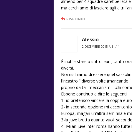
almeno per 4 squadre sarebbe letale
ma cerchiamo di lasciare agli altri l’a
RISPONDI
Alessio
2 DICEMBRE 2015 A 11:14
È inutile stare a sottoliearli, tanto
diversi.
Noi rischiamo di essere quel sassolin
l’incastro ” diverse volte (mancando i
proprio da tali meccanismi …chi come
Ebbene continuo a dire le seguenti:
1- io preferisco vincere la coppa eur
2- in seconda opzione mi accontento 
Europa, magari un’altra semifinale ma
3-la juve brutta quanto vuoi, secon
4- Milan juve inter roma hanno tutte