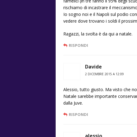
famelici (in tre fanno il 95% degli scu
rischiamo di incastrare il meccanism
Io sogno noi e il Napoli sul podio co
vedere dove trovano i soldi il pross
Ragazzi, la svolta è da qui a natale.
RISPONDI
Davide
2 DICEMBRE 2015 A 12:09
Alessio, tutto giusto. Ma visto che no
Natale sarebbe importante conservare
dalla Juve.
RISPONDI
alessio