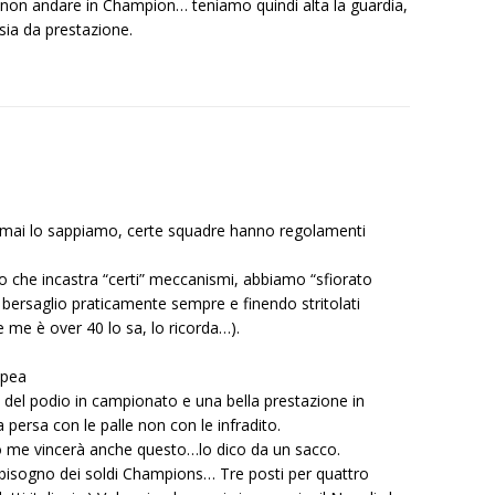
 non andare in Champion… teniamo quindi alta la guardia,
nsia da prestazione.
 oramai lo sappiamo, certe squadre hanno regolamenti
o che incastra “certi” meccanismi, abbiamo “sfiorato
l bersaglio praticamente sempre e finendo stritolati
 me è over 40 lo sa, lo ricorda…).
opea
del podio in campionato e una bella prestazione in
 persa con le palle non con le infradito.
do me vincerà anche questo…lo dico da un sacco.
 bisogno dei soldi Champions… Tre posti per quattro