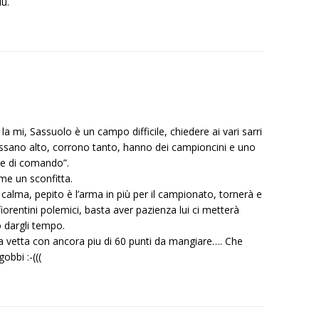
iù.
a mi, Sassuolo è un campo difficile, chiedere ai vari sarri
essano alto, corrono tanto, hanno dei campioncini e uno
ole di comando”.
ome un sconfitta.
calma, pepito è l’arma in più per il campionato, tornerà e
 fiorentini polemici, basta aver pazienza lui ci metterà
o dargli tempo.
la vetta con ancora piu di 60 punti da mangiare…. Che
obbi :-(((