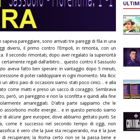
ULTIM
 sapeva pareggiare, sono arrivati tre pareggi di fila in una
gi diversi, il primo contro l’Empoli, in rimonta, con un
. Il secondo rimontati, dopo aver regalato la superiorità
certamente regali dall’arbitro… questo contro il Sassuolo
izio aveva fatto ben sperare: in vantaggio dopo 5 minuti,
mpressione di poter raddoppiare in ogni momento. Ma Ilicic
un altro paio di occasioni siamo stati poco cinici… e alla
ssato come matti e preso un sacco di coraggio. Sembrava
vato, però, un pareggino e non la sconfitta e quindi alla fine
larmente amareggiati. D’altra parte sappiamo che le
no assorbono molte energie… e in questo periodo siamo
ze di alcune gare europee, dove abbiamo gettato punti. Se
zza, come è successo nel secondo tempo di oggi, non
assifica: è vero che la Juve sta recuperando, ma è la Juve
re di recuperare; la Roma certo non se la passa bene e