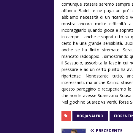
comunque stasera saremo sempre a 2 
affanno Badelj e ne paga un po’ l
abbiamo necessità di un ricambio ve
mostra ancora molte difficoltà a 
incoraggiarlo quando gioca e sopra
in campo… anche e soprattutto su qu
certo ha una grande sensibilità. Bu
anche se ha finito stremato. Serat
mancato raddoppio… dimostrando qui
il Sassuolo, assorbita la fase in cui 
pressare e ad un certo punto ha avut
ripartenze. Nonostante tutto, a
interessanti, ma anche Kalinici stase
questo pareggino e recuperiamo le g
che non le avesse Suarez,ma Sousa h
Nel giochino Suarez Vs Verdù forse So
BORJA VALERO
FIORENTI
PRECEDENTE