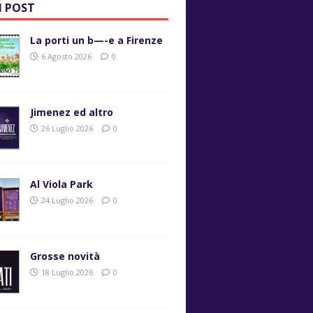
I POST
La porti un b—-e a Firenze
6 Agosto 2026
0
Jimenez ed altro
26 Luglio 2026
0
Al Viola Park
24 Luglio 2026
0
Grosse novità
18 Luglio 2026
0