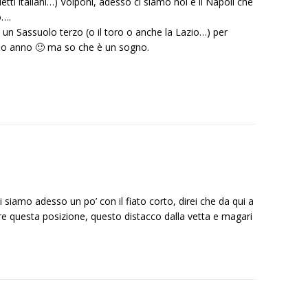
detti italiani…) Volponi, adesso ci siamo noi e il Napoli che
o….
n un Sassuolo terzo (o il toro o anche la Lazio…) per
imo anno 🙂 ma so che è un sogno.
i siamo adesso un po’ con il fiato corto, direi che da qui a
 questa posizione, questo distacco dalla vetta e magari