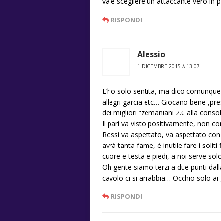
vale scegliere un attaccante vero in p
RISPONDI
Alessio
1 DICEMBRE 2015 A 13:07
L’ho solo sentita, ma dico comunque l
allegri garcia etc… Giocano bene ,pr
dei migliori “zemaniani 2.0 alla cons
Il pari va visto positivamente, non c
Rossi va aspettato, va aspettato con 
avrà tanta fame, è inutile fare i soliti
cuore e testa e piedi, a noi serve sol
Oh gente siamo terzi a due punti dal
cavolo ci si arrabbia… Occhio solo ai g
RISPONDI