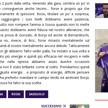
punti dalla vetta. Venendo alla gara, sembra un po’ in
e conseguenze anche Vecino… forse è proprio qui che
ramente di spessore. Rossi, titolare un po’ a sorpresa,
raggiungere i suoi livelli: dobbiamo avere pazienza,
ttutto non rompere l’anima a Sousa quando non lo mette
esto dobbiamo avere fiducia nel nostro allenatore, che
ona prova di Gonzalo, di Borja ed anche di Bernardeschi,
a no, invece, di Ilicic, forse rimasto mentalmente sul
ndi di essere mentalmente ancora debole. Tatticamente
non gli abbiamo fatto veder palla, ha iniziato a sua volta a
o più energie e quindi più efficacia nel recupero e nelle
nche nella ripresa abbiamo avuto due/tre occasioni
ra non è stato brillante come al solito. Prendiamoci quindi
iuste energie… a proposito di energie, difficile pensare
a preferito mandare in campo Verdù ed arretrare Borja.
usa ha fatto la sua scelta.
NA
ROSSI
SASSUOLO
SUCCESSIVO