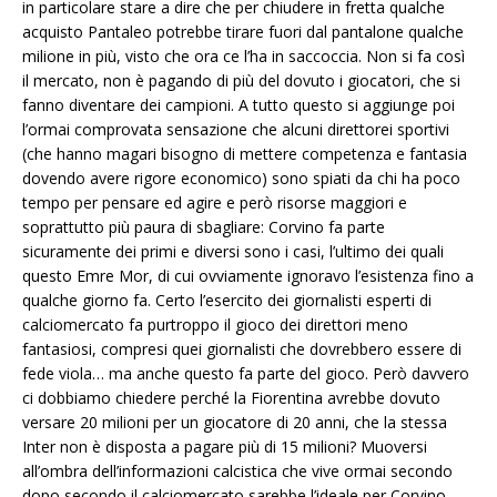
in particolare stare a dire che per chiudere in fretta qualche
acquisto Pantaleo potrebbe tirare fuori dal pantalone qualche
milione in più, visto che ora ce l’ha in saccoccia. Non si fa così
il mercato, non è pagando di più del dovuto i giocatori, che si
fanno diventare dei campioni. A tutto questo si aggiunge poi
l’ormai comprovata sensazione che alcuni direttorei sportivi
(che hanno magari bisogno di mettere competenza e fantasia
dovendo avere rigore economico) sono spiati da chi ha poco
tempo per pensare ed agire e però risorse maggiori e
soprattutto più paura di sbagliare: Corvino fa parte
sicuramente dei primi e diversi sono i casi, l’ultimo dei quali
questo Emre Mor, di cui ovviamente ignoravo l’esistenza fino a
qualche giorno fa. Certo l’esercito dei giornalisti esperti di
calciomercato fa purtroppo il gioco dei direttori meno
fantasiosi, compresi quei giornalisti che dovrebbero essere di
fede viola… ma anche questo fa parte del gioco. Però davvero
ci dobbiamo chiedere perché la Fiorentina avrebbe dovuto
versare 20 milioni per un giocatore di 20 anni, che la stessa
Inter non è disposta a pagare più di 15 milioni? Muoversi
all’ombra dell’informazioni calcistica che vive ormai secondo
dopo secondo il calciomercato sarebbe l’ideale per Corvino,