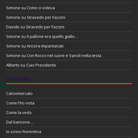
Simone
su
Como ci voleva
Simone
su
Stravedo per Fazzini
Davide
su
Stravedo per Fazzini
Simone
su
Il pallone era quello giallo…
Simone
su
Ancora impantanati
Simone
su
Con Rocco nel cuore e Vanoli nella testa
Alberto
su
Ciao Presidente
CATEGORIE
Calciomercato
Come l'ho vista
Come la vedo
Dal bancone…
Io scrivo Fiorentina