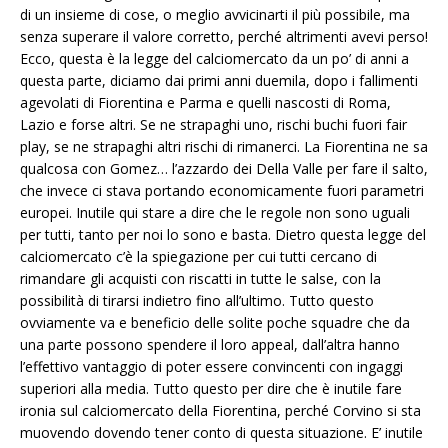
di un insieme di cose, o meglio avvicinarti il più possibile, ma
senza superare il valore corretto, perché altrimenti avevi perso!
Ecco, questa è la legge del calciomercato da un po’ di anni a
questa parte, diciamo dai primi anni duemila, dopo i fallimenti
agevolati di Fiorentina e Parma e quelli nascosti di Roma,
Lazio e forse altri. Se ne strapaghi uno, rischi buchi fuori fair
play, se ne strapaghi altri rischi di rimanerci. La Fiorentina ne sa
qualcosa con Gomez… l’azzardo dei Della Valle per fare il salto,
che invece ci stava portando economicamente fuori parametri
europei. Inutile qui stare a dire che le regole non sono uguali
per tutti, tanto per noi lo sono e basta. Dietro questa legge del
calciomercato c’è la spiegazione per cui tutti cercano di
rimandare gli acquisti con riscatti in tutte le salse, con la
possibilità di tirarsi indietro fino all’ultimo. Tutto questo
ovviamente va e beneficio delle solite poche squadre che da
una parte possono spendere il loro appeal, dall’altra hanno
l’effettivo vantaggio di poter essere convincenti con ingaggi
superiori alla media. Tutto questo per dire che è inutile fare
ironia sul calciomercato della Fiorentina, perché Corvino si sta
muovendo dovendo tener conto di questa situazione. E’ inutile