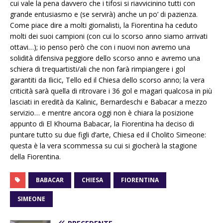
cui vale la pena davvero che i tifosi si riavvicinino tutti con
grande entusiasmo e (se servirà) anche un po’ di pazienza.
Come piace dire a molti giornalisti, la Fiorentina ha ceduto
molti dei suoi campioni (con cui lo scorso anno siamo arrivati
ottavi…); io penso però che con i nuovi non avremo una
solidità difensiva peggiore dello scorso anno e avremo una
schiera di trequartisti/ali che non farà rimpiangere i gol
garantiti da Ilicic, Tello ed il Chiesa dello scorso anno; la vera
criticità sarà quella di ritrovare i 36 gol e magari qualcosa in più
lasciati in eredità da Kalinic, Bernardeschi e Babacar a mezzo
servizio… e mentre ancora oggi non è chiara la posizione
appunto di El Khouma Babacar, la Fiorentina ha deciso di
puntare tutto su due figli d’arte, Chiesa ed il Cholito Simeone:
questa è la vera scommessa su cui si giocherà la stagione
della Fiorentina.
BABACAR
CHIESA
FIORENTINA
SIMEONE