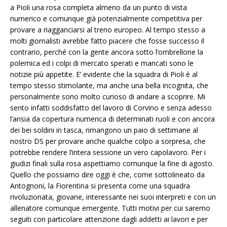
a Pioli una rosa completa almeno da un punto di vista
numerico e comunque già potenzialmente competitiva per
provare a riagganciarsi al treno europeo. Al tempo stesso a
molti giornalisti avrebbe fatto piacere che fosse successo il
contrario, perché con la gente ancora sotto l’ombrellone la
polemica ed i colpi di mercato sperati e mancati sono le
notizie più appetite. E’ evidente che la squadra di Pioli è al
tempo stesso stimolante, ma anche una bella incognita, che
personalmente sono molto curioso di andare a scoprire. Mi
sento infatti soddisfatto del lavoro di Corvino e senza adesso
l’ansia da copertura numerica di determinati ruoli e con ancora
dei bei soldini in tasca, rimangono un paio di settimane al
nostro DS per provare anche qualche colpo a sorpresa, che
potrebbe rendere l’intera sessione un vero capolavoro. Per i
giudizi finali sulla rosa aspettiamo comunque la fine di agosto.
Quello che possiamo dire oggi è che, come sottolineato da
Antognoni, la Fiorentina si presenta come una squadra
rivoluzionata, giovane, interessante nei suoi interpreti e con un
allenatore comunque emergente. Tutti motivi per cui saremo
seguiti con particolare attenzione dagli addetti ai lavori e per