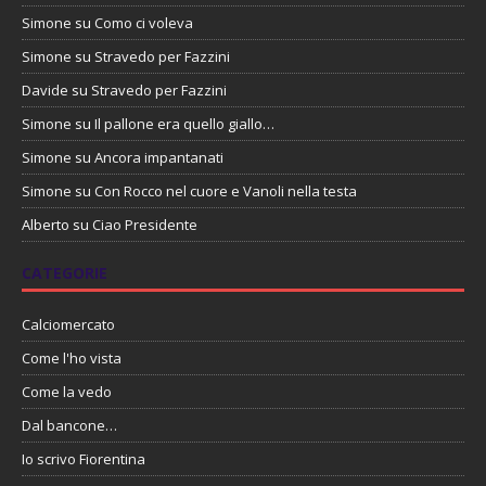
Simone
su
Como ci voleva
Simone
su
Stravedo per Fazzini
Davide
su
Stravedo per Fazzini
Simone
su
Il pallone era quello giallo…
Simone
su
Ancora impantanati
Simone
su
Con Rocco nel cuore e Vanoli nella testa
Alberto
su
Ciao Presidente
CATEGORIE
Calciomercato
Come l'ho vista
Come la vedo
Dal bancone…
Io scrivo Fiorentina