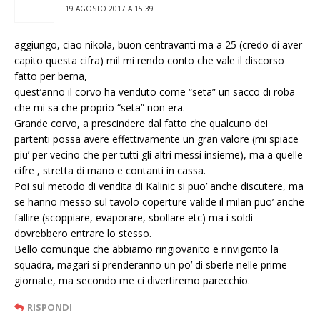
19 AGOSTO 2017 A 15:39
aggiungo, ciao nikola, buon centravanti ma a 25 (credo di aver
capito questa cifra) mil mi rendo conto che vale il discorso
fatto per berna,
quest’anno il corvo ha venduto come “seta” un sacco di roba
che mi sa che proprio “seta” non era.
Grande corvo, a prescindere dal fatto che qualcuno dei
partenti possa avere effettivamente un gran valore (mi spiace
piu’ per vecino che per tutti gli altri messi insieme), ma a quelle
cifre , stretta di mano e contanti in cassa.
Poi sul metodo di vendita di Kalinic si puo’ anche discutere, ma
se hanno messo sul tavolo coperture valide il milan puo’ anche
fallire (scoppiare, evaporare, sbollare etc) ma i soldi
dovrebbero entrare lo stesso.
Bello comunque che abbiamo ringiovanito e rinvigorito la
squadra, magari si prenderanno un po’ di sberle nelle prime
giornate, ma secondo me ci divertiremo parecchio.
RISPONDI