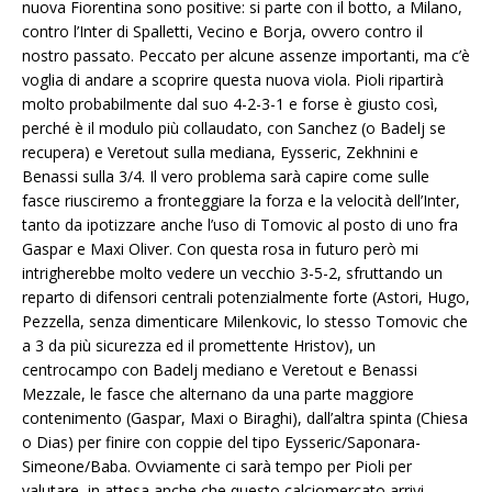
nuova Fiorentina sono positive: si parte con il botto, a Milano,
contro l’Inter di Spalletti, Vecino e Borja, ovvero contro il
nostro passato. Peccato per alcune assenze importanti, ma c’è
voglia di andare a scoprire questa nuova viola. Pioli ripartirà
molto probabilmente dal suo 4-2-3-1 e forse è giusto così,
perché è il modulo più collaudato, con Sanchez (o Badelj se
recupera) e Veretout sulla mediana, Eysseric, Zekhnini e
Benassi sulla 3/4. Il vero problema sarà capire come sulle
fasce riusciremo a fronteggiare la forza e la velocità dell’Inter,
tanto da ipotizzare anche l’uso di Tomovic al posto di uno fra
Gaspar e Maxi Oliver. Con questa rosa in futuro però mi
intrigherebbe molto vedere un vecchio 3-5-2, sfruttando un
reparto di difensori centrali potenzialmente forte (Astori, Hugo,
Pezzella, senza dimenticare Milenkovic, lo stesso Tomovic che
a 3 da più sicurezza ed il promettente Hristov), un
centrocampo con Badelj mediano e Veretout e Benassi
Mezzale, le fasce che alternano da una parte maggiore
contenimento (Gaspar, Maxi o Biraghi), dall’altra spinta (Chiesa
o Dias) per finire con coppie del tipo Eysseric/Saponara-
Simeone/Baba. Ovviamente ci sarà tempo per Pioli per
valutare, in attesa anche che questo calciomercato arrivi