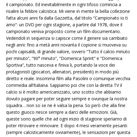
il campionato. Ed inevitabilmente in ogni tifoso comincia a
risalire la febbre calcistica. Mi viene in mente la bella collezione
fatta alcuni anni fa dalla Gazzetta, dal titolo “Campionato io ti
amo”: un DVD per ogni stagione, a partire dal 1978, dove il
campionato veniva proposto come un film-documentario.
Vedendoli in sequenza si capisce come il genere sia cambiato
negli anni: fino a metà anni novanta il copione si muoveva su
pochi capisaldi, di grande valore, ovvero “Tutto il calcio minuto
per minuto”, “90° minuto”, “Domenica Sprint” e “Domenica
Sportiva”, tutto nasceva e finiva li, portando la voce dei
protagonisti (giocatori, allenatori, presidenti) in modo più
diretto e reale. Insomma film alla Pasolini o comunque vecchia
commedia all’Italiana. Sappiamo poi che con la diretta TV il
calcio si è molto americanizzato, uno scotto che abbiamo
dovuto pagare per poter seguire sempre e ovunque la nostra
squadra… non so se ne è valsa la pena. So però che alla fine
questo giuoco riesce sempre a darci delle emozioni. Già,
queste sono quelle che ad ogni inizio di stagione speriamo di
poter ritrovare e rinnovare. E dopo 4 mesi veramente pesanti
(sempre calcisticamente ovviamente), le sensazioni per questa