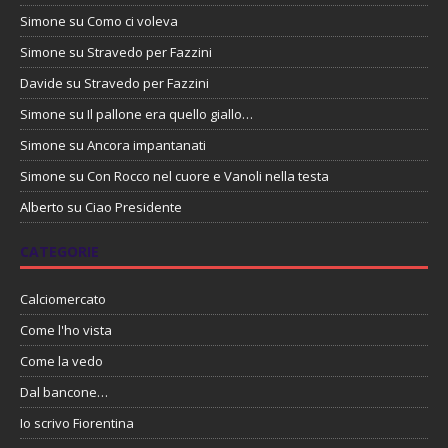
Simone
su
Como ci voleva
Simone
su
Stravedo per Fazzini
Davide
su
Stravedo per Fazzini
Simone
su
Il pallone era quello giallo…
Simone
su
Ancora impantanati
Simone
su
Con Rocco nel cuore e Vanoli nella testa
Alberto
su
Ciao Presidente
CATEGORIE
Calciomercato
Come l'ho vista
Come la vedo
Dal bancone…
Io scrivo Fiorentina