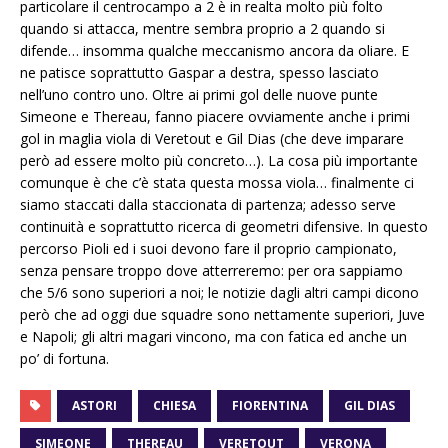
particolare il centrocampo a 2 è in realta molto più folto
quando si attacca, mentre sembra proprio a 2 quando si
difende… insomma qualche meccanismo ancora da oliare. E
ne patisce soprattutto Gaspar a destra, spesso lasciato
nell’uno contro uno. Oltre ai primi gol delle nuove punte
Simeone e Thereau, fanno piacere ovviamente anche i primi
gol in maglia viola di Veretout e Gil Dias (che deve imparare
però ad essere molto più concreto…). La cosa più importante
comunque è che c’è stata questa mossa viola… finalmente ci
siamo staccati dalla staccionata di partenza; adesso serve
continuità e soprattutto ricerca di geometri difensive. In questo
percorso Pioli ed i suoi devono fare il proprio campionato,
senza pensare troppo dove atterreremo: per ora sappiamo
che 5/6 sono superiori a noi; le notizie dagli altri campi dicono
però che ad oggi due squadre sono nettamente superiori, Juve
e Napoli; gli altri magari vincono, ma con fatica ed anche un
po’ di fortuna.
ASTORI
CHIESA
FIORENTINA
GIL DIAS
SIMEONE
THEREAU
VERETOUT
VERONA