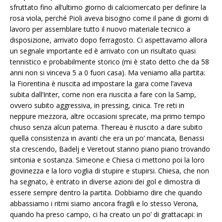
sfruttato fino all’ultimo giorno di calciomercato per definire la
rosa viola, perché Pioli aveva bisogno come il pane di giorni di
lavoro per assemblare tutto il nuovo materiale tecnico a
disposizione, arrivato dopo ferragosto. Ci aspettavamo allora
un segnale importante ed è arrivato con un risultato quasi
tennistico e probabilmente storico (mi è stato detto che da 58
anni non si vinceva 5 a 0 fuori casa). Ma veniamo alla partita:
la Fiorentina è riuscita ad impostare la gara come l’aveva
subita dall’Inter, come non era riuscita a fare con la Samp,
ovvero subito aggressiva, in pressing, cinica. Tre reti in
neppure mezzora, altre occasioni sprecate, ma primo tempo
chiuso senza alcun patema. Thereau è riuscito a dare subito
quella consistenza in avanti che era un po’ mancata, Benassi
sta crescendo, Badelj e Veretout stanno piano piano trovando
sintonia e sostanza. Simeone e Chiesa ci mettono poi la loro
giovinezza e la loro voglia di stupire e stupirsi. Chiesa, che non
ha segnato, è entrato in diverse azioni dei gol e dimostra di
essere sempre dentro la partita. Dobbiamo dire che quando
abbassiamo i ritmi siamo ancora fragili e lo stesso Verona,
quando ha preso campo, ci ha creato un po’ di grattacapi: in