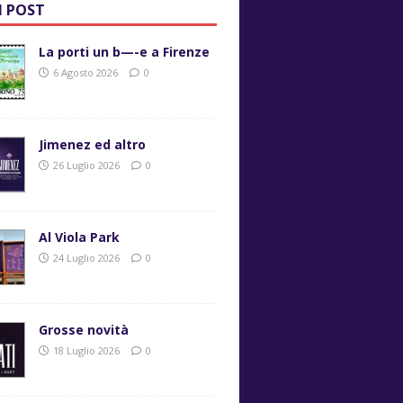
I POST
La porti un b—-e a Firenze
6 Agosto 2026
0
Jimenez ed altro
26 Luglio 2026
0
Al Viola Park
24 Luglio 2026
0
Grosse novità
18 Luglio 2026
0