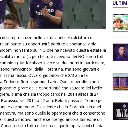
ULTIM
ù di sempre pazzo nelle valutazioni dei calciatori) e
fare un punto su opportunità perdute e speranze viola.
zandomi non tanto sui NO che ha ricevuto questa estate la
speculato molto (… perché tutti ricevono dei NO e non tutti
ampioni). Mi focalizzo invece su due nomi in particolare,
sono inavvicinabili dalla Fiorentina, ma sono giovani e
imissima fascia. Ovvero giocatori che 2/3 anni fa
e a Torino o Roma sponda Lazio. Questo per dire che in
 possono girare delle opportunità che squadre del livello
iere, prima che sia troppo tardi: nel 2014 all’età di 24
 Borussia. Nel 2015 a 22 anni Belotti passa al Torino per
imeone e anche meno. E’ evidente che la Fiorentina in quel
 manovra, ma sono quelle le operazioni che ti consentono
 Per questo motivo, anche se ritengo ancora Simeone un
 Corvino ci sta tutta ed è una di quelle operazioni che da