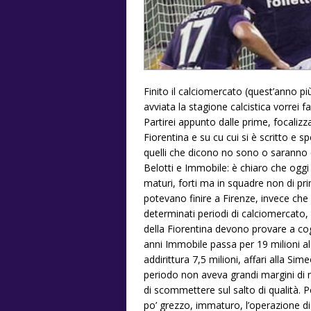
Finito il calciomercato (quest’anno pi
avviata la stagione calcistica vorrei 
Partirei appunto dalle prime, focaliz
Fiorentina e su cu cui si è scritto e 
quelli che dicono no sono o saranno c
Belotti e Immobile: è chiaro che oggi 
maturi, forti ma in squadre non di pr
potevano finire a Firenze, invece ch
determinati periodi di calciomercato,
della Fiorentina devono provare a cogl
anni Immobile passa per 19 milioni al
addirittura 7,5 milioni, affari alla S
periodo non aveva grandi margini di
di scommettere sul salto di qualità.
po’ grezzo, immaturo, l’operazione di