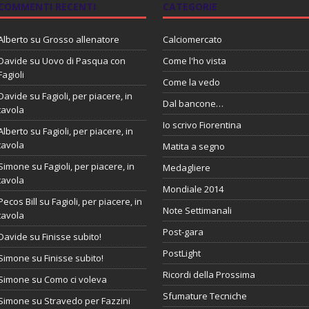
COMMENTI RECENTI
CATEGORIE
Alberto
su
Grosso allenatore
Calciomercato
Davide
su
Uovo di Pasqua con
Come l'ho vista
Fagioli
Come la vedo
Davide
su
Fagioli, per piacere, in
Dal bancone…
tavola
Io scrivo Fiorentina
Alberto
su
Fagioli, per piacere, in
tavola
Matita a segno
Simone
su
Fagioli, per piacere, in
Medagliere
tavola
Mondiale 2014
Pecos Bill
su
Fagioli, per piacere, in
Note Settimanali
tavola
Post-gara
Davide
su
Finisse subito!
PostLight
Simone
su
Finisse subito!
Ricordi della Prossima
Simone
su
Como ci voleva
Sfumature Tecniche
Simone
su
Stravedo per Fazzini