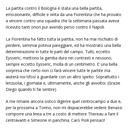
La partita contro il Bologna è stata una bella partita,
emozionante, difficile e vinta da una Fiorentina che ha provato
a vincere contro una squadra che la settimana passata aveva
ricevuto tanti onori pur avendo perso contro il Napoli.
La Fiorentina ha fatto tutta la partita, non ha mai rischiato di
perdere, semmai poteva pareggiare, ed ha mostrato una bella
determinazione in tutte le parti del campo. Tutti, eccetto
Eysseric, mettono la gamba dura nei contrasti e nessuno,
sempre eccetto Eysseric, molla di un centimetro. E’ una bella
sorpresa che certo non ci farà vincere tutte le partite ma
aiuterà noi tifosi a guardarle con un altro spirito. Soprattutto i
lenzuolai, i giornalai e, ultimamente, anche gli avvoltoi. (Grazie
Diego quando ti fai sentire)
A me rimane ancora ostico digerire quel centrocampo a due e,
per la prossima a Torino, non mi dispiacerebbe vedere Benassi
comporre una linea a tre a costo di mettere Thereau a fare il
centravanti e Simeone in panchina. Caro Pioli pensaci!