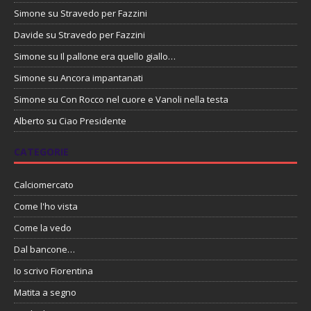
Simone
su
Stravedo per Fazzini
Davide
su
Stravedo per Fazzini
Simone
su
Il pallone era quello giallo…
Simone
su
Ancora impantanati
Simone
su
Con Rocco nel cuore e Vanoli nella testa
Alberto
su
Ciao Presidente
CATEGORIE
Calciomercato
Come l'ho vista
Come la vedo
Dal bancone…
Io scrivo Fiorentina
Matita a segno