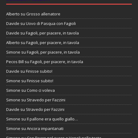
Alberto
su
Grosso allenatore
Davide
su
Uovo di Pasqua con Fagioli
Davide
su
Fagioli, per piacere, in tavola
Alberto
su
Fagioli, per piacere, in tavola
Simone
su
Fagioli, per piacere, in tavola
Pecos Bill
su
Fagioli, per piacere, in tavola
Davide
su
Finisse subito!
Simone
su
Finisse subito!
Simone
su
Como ci voleva
Simone
su
Stravedo per Fazzini
Davide
su
Stravedo per Fazzini
Simone
su
Il pallone era quello giallo…
Simone
su
Ancora impantanati
Simone
su
Con Rocco nel cuore e Vanoli nella testa