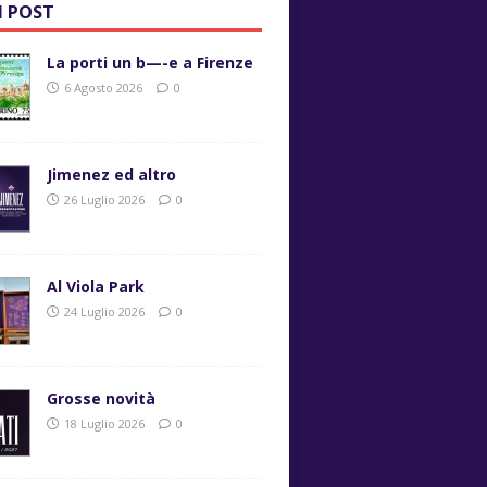
I POST
La porti un b—-e a Firenze
6 Agosto 2026
0
Jimenez ed altro
26 Luglio 2026
0
Al Viola Park
24 Luglio 2026
0
Grosse novità
18 Luglio 2026
0