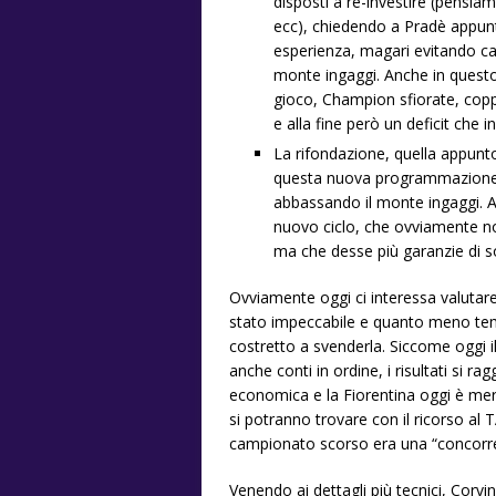
disposti a re-investire (pensi
ecc), chiedendo a Pradè appunto
esperienza, magari evitando car
monte ingaggi. Anche in questo
gioco, Champion sfiorate, copp
e alla fine però un deficit che 
La rifondazione, quella appunto
questa nuova programmazione, 
abbassando il monte ingaggi. Al
nuovo ciclo, che ovviamente non
ma che desse più garanzie di s
Ovviamente oggi ci interessa valutare
stato impeccabile e quanto meno temp
costretto a svenderla. Siccome oggi i
anche conti in ordine, i risultati s
economica e la Fiorentina oggi è merit
si potranno trovare con il ricorso a
campionato scorso era una “concorre
Venendo ai dettagli più tecnici, Corvi