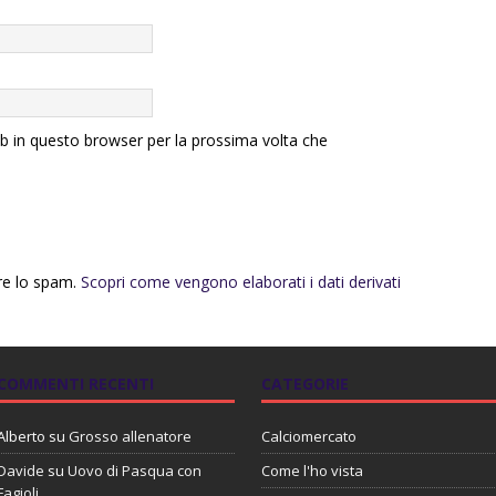
eb in questo browser per la prossima volta che
rre lo spam.
Scopri come vengono elaborati i dati derivati
COMMENTI RECENTI
CATEGORIE
Alberto
su
Grosso allenatore
Calciomercato
Davide
su
Uovo di Pasqua con
Come l'ho vista
Fagioli