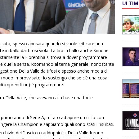
ULTIM
ata, spesso abusata quando si vuole criticare una
lte in ballo dai tifosi viola. La tira in ballo anche Simone
iustamente la Fiorentina si trova a dover programmare
a e quella senza. Ritornando al tema generale, nonostante
la gestione Della Valle da tifosi e spesso anche media di
 in modo improvvisato, io sostengo che se c’è una cosa
ndi imprenditori) è programmare.
era Della Valle, che avevano alla base una forte
l primo anno di Serie A, mirato ad aprire un ciclo con
ungere la Champion e sappiamo quali sono stati i risultati.
ero bivio del “lascio o raddoppio”: i Della Valle furono