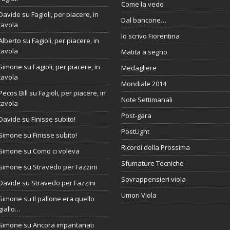
Come la vedo
Davide
su
Fagioli, per piacere, in
Dal bancone…
tavola
Io scrivo Fiorentina
Alberto
su
Fagioli, per piacere, in
tavola
Matita a segno
Simone
su
Fagioli, per piacere, in
Medagliere
tavola
Mondiale 2014
Pecos Bill
su
Fagioli, per piacere, in
Note Settimanali
tavola
Post-gara
Davide
su
Finisse subito!
PostLight
Simone
su
Finisse subito!
Ricordi della Prossima
Simone
su
Como ci voleva
Sfumature Tecniche
Simone
su
Stravedo per Fazzini
Sovrappensieri viola
Davide
su
Stravedo per Fazzini
Umori Viola
Simone
su
Il pallone era quello
giallo…
Simone
su
Ancora impantanati