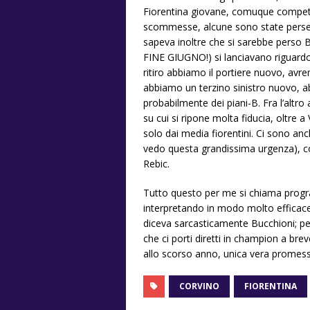
Fiorentina giovane, comuque competit
scommesse, alcune sono state perse, com
sapeva inoltre che si sarebbe perso B
FINE GIUGNO!) si lanciavano riguardo i
ritiro abbiamo il portiere nuovo, a
abbiamo un terzino sinistro nuovo, a
probabilmente dei piani-B. Fra l’altr
su cui si ripone molta fiducia, oltre a
solo dai media fiorentini. Ci sono anc
vedo questa grandissima urgenza), com
Rebic.
Tutto questo per me si chiama progr
interpretando in modo molto efficace
diceva sarcasticamente Bucchioni; però 
che ci porti diretti in champion a br
allo scorso anno, unica vera promessa 
CORVINO
FIORENTINA