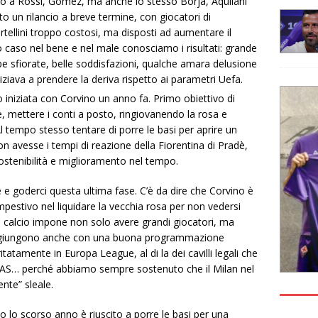
amo a Rossi, Gomez, ma anche lo stesso Borja, Aquilani
 un rilancio a breve termine, con giocatori di
tellini troppo costosi, ma disposti ad aumentare il
 caso nel bene e nel male conosciamo i risultati: grande
e sfiorate, belle soddisfazioni, qualche amara delusione
iniziava a prendere la deriva rispetto ai parametri Uefa.
 iniziata con Corvino un anno fa. Primo obiettivo di
mettere i conti a posto, ringiovanendo la rosa e
 tempo stesso tentare di porre le basi per aprire un
 avesse i tempi di reazione della Fiorentina di Pradè,
ostenibilità e miglioramento nel tempo.
 e goderci questa ultima fase. C’è da dire che Corvino è
estivo nel liquidare la vecchia rosa per non vedersi
l calcio impone non solo avere grandi giocatori, ma
i raggiungono anche con una buona programmazione
atamente in Europa League, al di la dei cavilli legali che
l TAS… perché abbiamo sempre sostenuto che il Milan nel
nte” sleale.
no lo scorso anno è riuscito a porre le basi per una