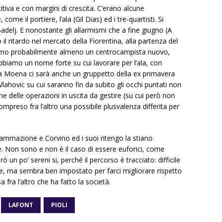
iva e con margini di crescita. C’erano alcune
e il portiere, l’ala (Gil Dias) ed i tre-quartisti. Si
adelj. E nonostante gli allarmismi che a fine giugno (A
l ritardo nel mercato della Fiorentina, alla partenza del
vremo probabilmente almeno un centrocampista nuovo,
bbiamo un nome forte su cui lavorare per l’ala, con
o a Moena ci sarà anche un gruppetto della ex primavera
 Vlahovic su cui saranno fin da subito gli occhi puntati non
he delle operazioni in uscita da gestire (su cui però non
preso fra l’altro una possibile plusvalenza differita per
ammazione e Corvino ed i suoi ritengo la stiano
. Non sono e non è il caso di essere euforici, come
un po’ sereni si, perché il percorso è tracciato: difficile
eve, ma sembra ben impostato per farci migliorare rispetto
fra l’altro che ha fatto la società.
LAFONT
PIOLI