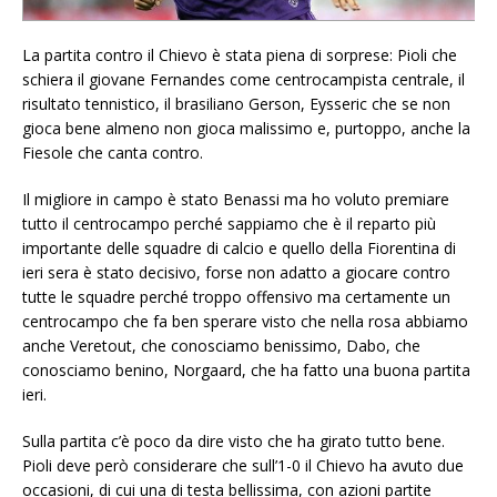
La partita contro il Chievo è stata piena di sorprese: Pioli che
schiera il giovane Fernandes come centrocampista centrale, il
risultato tennistico, il brasiliano Gerson, Eysseric che se non
gioca bene almeno non gioca malissimo e, purtoppo, anche la
Fiesole che canta contro.
Il migliore in campo è stato Benassi ma ho voluto premiare
tutto il centrocampo perché sappiamo che è il reparto più
importante delle squadre di calcio e quello della Fiorentina di
ieri sera è stato decisivo, forse non adatto a giocare contro
tutte le squadre perché troppo offensivo ma certamente un
centrocampo che fa ben sperare visto che nella rosa abbiamo
anche Veretout, che conosciamo benissimo, Dabo, che
conosciamo benino, Norgaard, che ha fatto una buona partita
ieri.
Sulla partita c’è poco da dire visto che ha girato tutto bene.
Pioli deve però considerare che sull’1-0 il Chievo ha avuto due
occasioni, di cui una di testa bellissima, con azioni partite