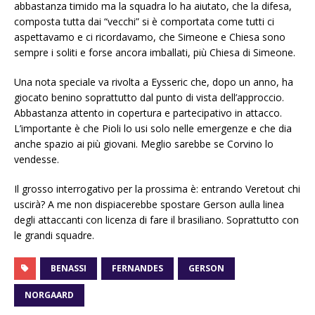
abbastanza timido ma la squadra lo ha aiutato, che la difesa,
composta tutta dai “vecchi” si è comportata come tutti ci
aspettavamo e ci ricordavamo, che Simeone e Chiesa sono
sempre i soliti e forse ancora imballati, più Chiesa di Simeone.
Una nota speciale va rivolta a Eysseric che, dopo un anno, ha
giocato benino soprattutto dal punto di vista dell’approccio.
Abbastanza attento in copertura e partecipativo in attacco.
L’importante è che Pioli lo usi solo nelle emergenze e che dia
anche spazio ai più giovani. Meglio sarebbe se Corvino lo
vendesse.
Il grosso interrogativo per la prossima è: entrando Veretout chi
uscirà? A me non dispiacerebbe spostare Gerson aulla linea
degli attaccanti con licenza di fare il brasiliano. Soprattutto con
le grandi squadre.
BENASSI
FERNANDES
GERSON
NORGAARD