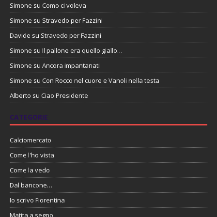
Simone
su
Como ci voleva
Simone
su
Stravedo per Fazzini
Davide
su
Stravedo per Fazzini
Simone
su
Il pallone era quello giallo…
Simone
su
Ancora impantanati
Simone
su
Con Rocco nel cuore e Vanoli nella testa
Alberto
su
Ciao Presidente
CATEGORIE
Calciomercato
Come l'ho vista
Come la vedo
Dal bancone…
Io scrivo Fiorentina
Matita a segno