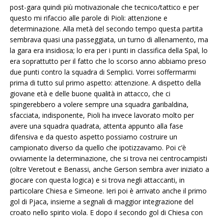
post-gara quindi più motivazionale che tecnico/tattico e per
questo mi rifaccio alle parole di Pioli: attenzione e
determinazione. Alla metà del secondo tempo questa partita
sembrava quasi una passeggiata, un turno di allenamento, ma
la gara era insidiosa; lo era per i punti in classifica della Spal, lo
era soprattutto per il fatto che lo scorso anno abbiamo preso
due punti contro la squadra di Semplici. Vorrei soffermarmi
prima di tutto sul primo aspetto: attenzione. A dispetto della
giovane età e delle buone qualità in attacco, che ci
spingerebbero a volere sempre una squadra garibaldina,
sfacciata, indisponente, Pioli ha invece lavorato molto per
avere una squadra quadrata, attenta appunto alla fase
difensiva e da questo aspetto possiamo costruire un
campionato diverso da quello che ipotizzavamo. Poi c’è
ovviamente la determinazione, che si trova nei centrocampisti
(oltre Veretout e Benassi, anche Gerson sembra aver iniziato a
giocare con questa logica) e si trova negli attaccanti, in
particolare Chiesa e Simeone. Ieri poi è arrivato anche il primo
gol di Pjaca, insieme a segnali di maggior integrazione del
croato nello spirito viola. E dopo il secondo gol di Chiesa con