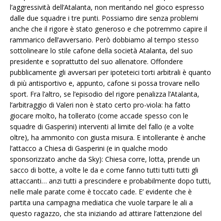
l’aggressività dell’Atalanta, non meritando nel gioco espresso
dalle due squadre i tre punti. Possiamo dire senza problemi
anche che il rigore è stato generoso e che potremmo capire il
rammarico dell’avversario. Però dobbiamo al tempo stesso
sottolineare lo stile cafone della società Atalanta, del suo
presidente e soprattutto del suo allenatore. Offondere
pubblicamente gli avversari per ipoteteici torti arbitrali è quanto
di più antisportivo e, appunto, cafone si possa trovare nello
sport. Fra l’altro, se l’episodio del rigore penalizza l’Atalanta,
l’arbitraggio di Valeri non è stato certo pro-viola: ha fatto
giocare molto, ha tollerato (come accade spesso con le
squadre di Gasperini) interventi al limite del fallo (e a volte
oltre), ha ammonito con giusta misura. E intollerante è anche
l’attacco a Chiesa di Gasperini (e in qualche modo
sponsorizzato anche da Sky): Chiesa corre, lotta, prende un
sacco di botte, a volte le da e come fanno tutti tutti tutti gli
attaccanti… anzi tutti a prescindere e probabilmente dopo tutti,
nelle male parate come è toccato cade. E’ evidente che è
partita una campagna mediatica che vuole tarpare le ali a
questo ragazzo, che sta iniziando ad attirare l’attenzione del