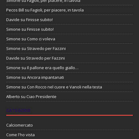
Simone
su
Fagioli, per piacere, in tavola
Pecos Bill
su
Fagioli, per piacere, in tavola
Davide
su
Finisse subito!
Simone
su
Finisse subito!
Simone
su
Como ci voleva
Simone
su
Stravedo per Fazzini
Davide
su
Stravedo per Fazzini
Simone
su
Il pallone era quello giallo…
Simone
su
Ancora impantanati
Simone
su
Con Rocco nel cuore e Vanoli nella testa
Alberto
su
Ciao Presidente
CATEGORIE
Calciomercato
Come l'ho vista