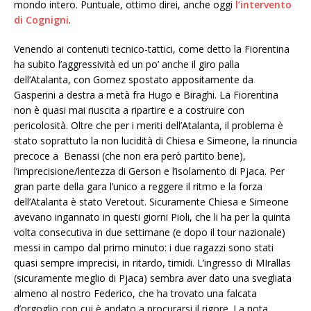
mondo intero. Puntuale, ottimo direi, anche oggi
l’intervento
di Cognigni
.
Venendo ai contenuti tecnico-tattici, come detto la Fiorentina
ha subito l’aggressività ed un po’ anche il giro palla
dell’Atalanta, con Gomez spostato appositamente da
Gasperini a destra a metà fra Hugo e Biraghi. La Fiorentina
non è quasi mai riuscita a ripartire e a costruire con
pericolosità. Oltre che per i meriti dell’Atalanta, il problema è
stato soprattuto la non lucidità di Chiesa e Simeone, la rinuncia
precoce a Benassi (che non era però partito bene),
l’imprecisione/lentezza di Gerson e l’isolamento di Pjaca. Per
gran parte della gara l’unico a reggere il ritmo e la forza
dell’Atalanta è stato Veretout. Sicuramente Chiesa e Simeone
avevano ingannato in questi giorni Pioli, che li ha per la quinta
volta consecutiva in due settimane (e dopo il tour nazionale)
messi in campo dal primo minuto: i due ragazzi sono stati
quasi sempre imprecisi, in ritardo, timidi. L’ingresso di MIrallas
(sicuramente meglio di Pjaca) sembra aver dato una svegliata
almeno al nostro Federico, che ha trovato una falcata
d’orgoglio con cui è andato a procurarsi il rigore. La nota