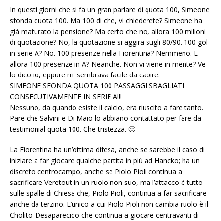
In questi giorni che si fa un gran parlare di quota 100, Simeone
sfonda quota 100. Ma 100 di che, vi chiederete? Simeone ha
già maturato la pensione? Ma certo che no, allora 100 milioni
di quotazione? No, la quotazione si aggira sugli 80/90. 100 gol
in serie A? No. 100 presenze nella Fiorentina? Nemmeno. E
allora 100 presenze in A? Neanche. Non vi viene in mente? Ve
lo dico io, eppure mi sembrava facile da capire.
SIMEONE SFONDA QUOTA 100 PASSAGGI SBAGLIATI
CONSECUTIVAMENTE IN SERIE A!!!
Nessuno, da quando esiste il calcio, era riuscito a fare tanto.
Pare che Salvini e Di Maio lo abbiano contattato per fare da
testimonial quota 100. Che tristezza. 🙁
La Fiorentina ha un’ottima difesa, anche se sarebbe il caso di
iniziare a far giocare qualche partita in più ad Hancko; ha un
discreto centrocampo, anche se Piolo Pioli continua a
sacrificare Veretout in un ruolo non suo, ma l’attacco è tutto
sulle spalle di Chiesa che, Piolo Pioli, continua a far sacrificare
anche da terzino. L’unico a cui Piolo Pioli non cambia ruolo è il
Cholito-Desaparecido che continua a giocare centravanti di