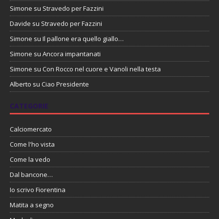
Simone
su
Stravedo per Fazzini
Davide
su
Stravedo per Fazzini
Simone
su
Il pallone era quello giallo…
Simone
su
Ancora impantanati
Simone
su
Con Rocco nel cuore e Vanoli nella testa
Alberto
su
Ciao Presidente
CATEGORIE
Calciomercato
Come l'ho vista
Come la vedo
Dal bancone…
Io scrivo Fiorentina
Matita a segno