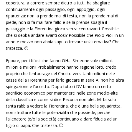
copertura, a correre sempre dietro a tutti, ha sbagliare
continuamente ogni passaggio, ogni appoggio, ogni
ripartenza: non la prende mai di testa, non la prende mai di
piede, non si fa mai fare fallo e se la prende sbaglia il
passaggio e la Fiorentina gioca senza centravanti. Possibile
che si debba andare avanti così? Possibile che Piolo Pioli in un
anno e mezzo non abbia saputo trovare un’alternativa? Che
tristezza. 🙁
Eppure, per i tifosi che fanno OH… Simeone vale milioni,
milioni e milioni! Probabilmente hanno ragione loro, credo
proprio che l’entourage del Cholito versi tanti milioni nelle
casse della Fiorentina per farlo giocare in serie A, non ho altra
spiegazione e l’accetto. Dopo tutto i DV fanno un certo
sacrificio economico per mantenerci nelle zone medio-alte
della classifica e come si dice Pecunia non olet. Mi fa solo
tanta rabbia vedere la Fiorentina, che è una bella squadretta,
non sfruttare tutte le potenzialità che possiede, perché
l’allenatore (e/o la società) continuano a dare fiducia ad un
figlio di papà. Che tristezza. 🙁