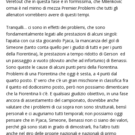
Veretout che in questa fase è in formissima, che Milenkovic
ormai è nel mirino di mezza Premier.Problemi che tutti gli
allenatori vorrebbero avere di questi tempi.
Tranquilli… ci sono in effetti dei problemi, che sono
fondamentalmente legati alle prestazioni di alcuni singoli:
l’apatia con cui sta giocando Pjaca, la mancanza del gol di
Simeone (tanto conta quello per i giudizi di tutti e per i punti
della Fiorentina), le prestazioni a tempo ridotto di Gerson ed
un passaggio a vuoto (dovuto anche ad infortunio) di Benassi.
Sono queste le cause di alcuni punti persi della Fiorentina.
Problemi di una FIorentina che oggi è sesta, a 4 punti dal
quarto posto. E’ vero che c’è un gran mischione in classifica fra
il quinto ed dodicesimo posto, però non possiamo dimenticare
che la Fiorentina li c’è. E qualsiasi giudizio obiettivo, in una fase
ancora di assestamento del campionato, dovrebbe anche
valutare che i problemi di cui sopra non sono strutturali, bensì
personali e ci auguriamo tutti temporali; non possiamo oggi
pensare che in Pjaca, Simeone, Benassi non ci siano dei valori,
perché già sono stati in grado di dimostrarli, fra l’altro tutti
anche nel giro delle proprie nazionali e nazionali di primo