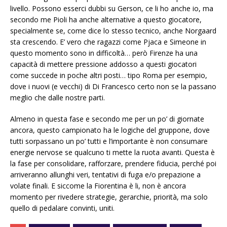
livello. Possono esserci dubbi su Gerson, ce li ho anche io, ma
secondo me Pioli ha anche alternative a questo giocatore,
specialmente se, come dice lo stesso tecnico, anche Norgaard
sta crescendo. E’ vero che ragazzi come Pjaca e Simeone in
questo momento sono in difficoltà… però Firenze ha una
capacità di mettere pressione addosso a questi giocatori
come succede in poche altri posti… tipo Roma per esempio,
dove i nuovi (e vecchi) di Di Francesco certo non se la passano
meglio che dalle nostre parti.
Almeno in questa fase e secondo me per un po’ di giornate
ancora, questo campionato ha le logiche del gruppone, dove
tutti sorpassano un po’ tutti e l’importante è non consumare
energie nervose se qualcuno ti mette la ruota avanti. Questa è
la fase per consolidare, rafforzare, prendere fiducia, perché poi
arriveranno allunghi veri, tentativi di fuga e/o prepazione a
volate finali. E siccome la Fiorentina è li, non è ancora
momento per rivedere strategie, gerarchie, priorità, ma solo
quello di pedalare convinti, uniti.