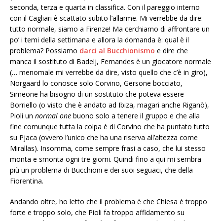
seconda, terza e quarta in classifica. Con il pareggio interno
con il Cagliari è scattato subito l’allarme. Mi verrebbe da dire:
tutto normale, siamo a Firenze! Ma cerchiamo di affrontare un
po’ i temi della settimana e allora la domanda è: qual è il
problema? Possiamo
darci al Bucchionismo
e dire che
manca il sostituto di Badelj, Fernandes è un giocatore normale
(… menomale mi verrebbe da dire, visto quello che c’è in giro),
Norgaard lo conosce solo Corvino, Gersone bocciato,
Simeone ha bisogno di un sostituto che poteva essere
Borriello (o visto che è andato ad Ibiza, magari anche Riganò),
Pioli un
normal one
buono solo a tenere il gruppo e che alla
fine comunque tutta la colpa è di Corvino che ha puntato tutto
su Pjaca (ovvero l’unico che ha una riserva all’altezza come
Mirallas). Insomma, come sempre frasi a caso, che lui stesso
monta e smonta ogni tre giorni. Quindi fino a qui mi sembra
più un problema di Bucchioni e dei suoi seguaci, che della
Fiorentina.
Andando oltre, ho letto che il problema è che Chiesa è troppo
forte e troppo solo, che Pioli fa troppo affidamento su