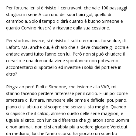
Per fortuna ieri si è rivisto il centravanti che vale 100 passaggi
sbagliati in serie A con uno dei suoi tipici gol, quello di
carambola. Solo il tempo ci dirà quanto è buono Simeone e
quanto Corvino riuscirà a ricavare dalla sua cessione.
Per sfortuna invece, si è rivisto il solito errorino, forse due, di
Lafont. Ma, anche qui, è chiaro che si deve chiudere gli occhi e
andare avanti tutto l’anno con lui. Però non si può chiudere il
cervello e una domanda viene spontanea: non potevamo
accontentarci di Sportiello ed investire i soldi del portiere in
altro?
Ringrazio però Pioli e Simeone, che insieme alla VAR, mi
stanno facendo perdere l’interesse per il calcio. E’ un po’ come
smettere di fumare, rinunciare alle prime è difficile, poi, piano,
piano ci si abitua e si scopre che senza si sta meglio. Quando
si capisce che il calcio, almeno quello delle serie maggiori, è
uguale al circo, con l’unica differenza che gli attori sono uomini
e non animali, non ci si arrabbia più a vedere giocare Veretout
da mediano, lui che l’anno scorso ha giocato un superbo