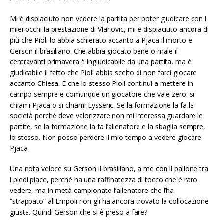
Mi è dispiaciuto non vedere la partita per poter giudicare con i
miei occhi la prestazione di Vlahovic, mi è dispiaciuto ancora di
più che Pioli lo abbia schierato accanto a Pjaca il morto e
Gerson il brasiliano. Che abbia giocato bene o male il
centravanti primavera è ingiudicabile da una partita, ma è
giudicabile il fatto che Pioli abbia scelto di non farci giocare
accanto Chiesa. E che lo stesso Pioli continui a mettere in
campo sempre e comunque un giocatore che vale zero: si
chiami Pjaca o si chiami Eysseric. Se la formazione la fa la
società perché deve valorizzare non mi interessa guardare le
partite, se la formazione la fa l’allenatore e la sbaglia sempre,
lo stesso. Non posso perdere il mio tempo a vedere giocare
Pjaca.
Una nota veloce su Gerson il brasiliano, a me con il pallone tra
i piedi piace, perché ha una raffinatezza di tocco che è raro
vedere, ma in metà campionato l’allenatore che l’ha
“strappato” all’Empoli non gli ha ancora trovato la collocazione
giusta. Quindi Gerson che si è preso a fare?