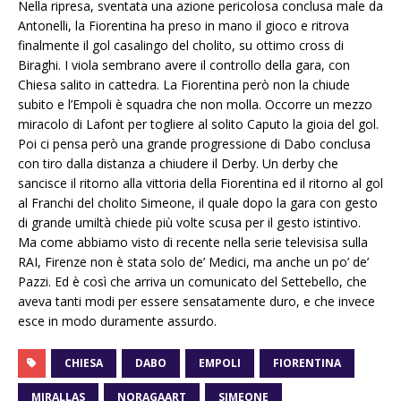
Nella ripresa, sventata una azione pericolosa conclusa male da
Antonelli, la Fiorentina ha preso in mano il gioco e ritrova
finalmente il gol casalingo del cholito, su ottimo cross di
Biraghi. I viola sembrano avere il controllo della gara, con
Chiesa salito in cattedra. La Fiorentina però non la chiude
subito e l’Empoli è squadra che non molla. Occorre un mezzo
miracolo di Lafont per togliere al solito Caputo la gioia del gol.
Poi ci pensa però una grande progressione di Dabo conclusa
con tiro dalla distanza a chiudere il Derby. Un derby che
sancisce il ritorno alla vittoria della Fiorentina ed il ritorno al gol
al Franchi del cholito Simeone, il quale dopo la gara con gesto
di grande umiltà chiede più volte scusa per il gesto istintivo.
Ma come abbiamo visto di recente nella serie televisisa sulla
RAI, Firenze non è stata solo de’ Medici, ma anche un po’ de’
Pazzi. Ed è così che arriva un comunicato del Settebello, che
aveva tanti modi per essere sensatamente duro, e che invece
esce in modo duramente assurdo.
CHIESA
DABO
EMPOLI
FIORENTINA
MIRALLAS
NORAGAART
SIMEONE