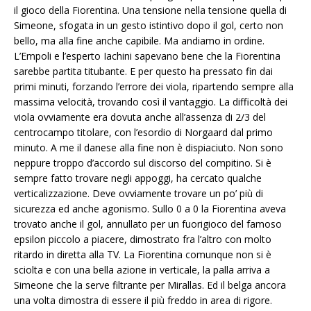
il gioco della Fiorentina. Una tensione nella tensione quella di
Simeone, sfogata in un gesto istintivo dopo il gol, certo non
bello, ma alla fine anche capibile. Ma andiamo in ordine.
L’Empoli e l’esperto Iachini sapevano bene che la Fiorentina
sarebbe partita titubante. E per questo ha pressato fin dai
primi minuti, forzando l’errore dei viola, ripartendo sempre alla
massima velocità, trovando così il vantaggio. La difficoltà dei
viola ovviamente era dovuta anche all’assenza di 2/3 del
centrocampo titolare, con l’esordio di Norgaard dal primo
minuto. A me il danese alla fine non è dispiaciuto. Non sono
neppure troppo d’accordo sul discorso del compitino. Si è
sempre fatto trovare negli appoggi, ha cercato qualche
verticalizzazione. Deve ovviamente trovare un po’ più di
sicurezza ed anche agonismo. Sullo 0 a 0 la Fiorentina aveva
trovato anche il gol, annullato per un fuorigioco del famoso
epsilon piccolo a piacere, dimostrato fra l’altro con molto
ritardo in diretta alla TV. La Fiorentina comunque non si è
sciolta e con una bella azione in verticale, la palla arriva a
Simeone che la serve filtrante per Mirallas. Ed il belga ancora
una volta dimostra di essere il più freddo in area di rigore.