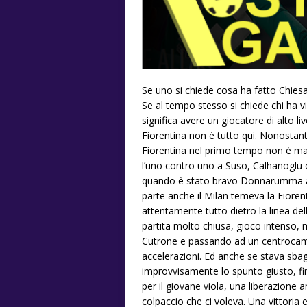
Se uno si chiede cosa ha fatto Chiesa d
Se al tempo stesso si chiede chi ha vin
significa avere un giocatore di alto l
Fiorentina non è tutto qui. Nonostan
Fiorentina nel primo tempo non è mai 
l’uno contro uno a Suso, Calhanoglu o
quando è stato bravo Donnarumma a sca
parte anche il Milan temeva la Fior
attentamente tutto dietro la linea del
partita molto chiusa, gioco intenso,
Cutrone e passando ad un centrocamp
accelerazioni. Ed anche se stava sba
improvvisamente lo spunto giusto, fin
per il giovane viola, una liberazione a
colpaccio che ci voleva. Una vittoria 