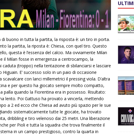
ULTIM
i buono in tutta la partita, la risposta è: un tiro in porta.
to la partita, la riposta è: Chiesa, con quel tiro. Questo
ivello, questa è l’essenza del calcio. Ma ovviamente Milan
te il Milan fosse in emergenza a centrocampo, la
caduta (troppo) nella tentazione di sbilanciarsi e lasciare
 Higuain. E’ successo solo in un paio di occasione
valcare con lanci millemetrici il pressing viola. D’altra
entina e per questo ha giocato sempre molto compatto,
la palla quando la Fiorentina era in possesso. Risultato:
 ma lento. Poi Gattuso ha provato a vincerla, mettendo
o a 2 ed ecco che Chiesa ad avuto più spazio per le sue
gliando sistematicamente tutte le giocate, ha trovato
ta, dribbling e tiro velenoso dai 25 metri. Una liberazione
nche per Pioli e tutta la squadra che trova finalmente il
esterna in un campo prestigioso, contro la quarta in