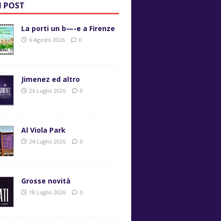
I POST
La porti un b—-e a Firenze
6 Agosto 2026
0
Jimenez ed altro
26 Luglio 2026
0
Al Viola Park
24 Luglio 2026
0
Grosse novità
18 Luglio 2026
0