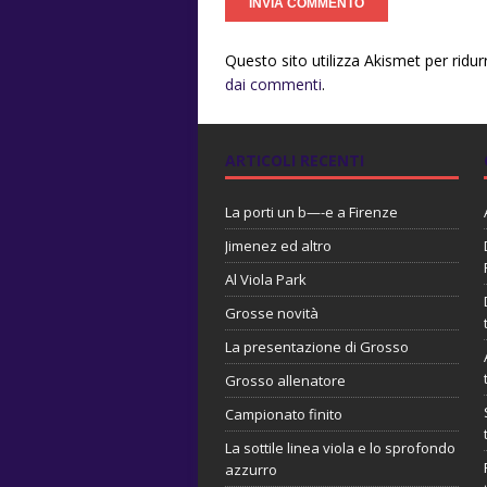
Questo sito utilizza Akismet per ridu
dai commenti
.
ARTICOLI RECENTI
La porti un b—-e a Firenze
Jimenez ed altro
Al Viola Park
Grosse novità
La presentazione di Grosso
Grosso allenatore
Campionato finito
La sottile linea viola e lo sprofondo
azzurro