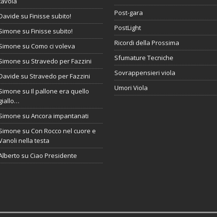
tavola
Post-gara
Davide
su
Finisse subito!
PostLight
Simone
su
Finisse subito!
Ricordi della Prossima
Simone
su
Como ci voleva
Sfumature Tecniche
Simone
su
Stravedo per Fazzini
Sovrappensieri viola
Davide
su
Stravedo per Fazzini
Umori Viola
Simone
su
Il pallone era quello
giallo…
Simone
su
Ancora impantanati
Simone
su
Con Rocco nel cuore e
Vanoli nella testa
Alberto
su
Ciao Presidente