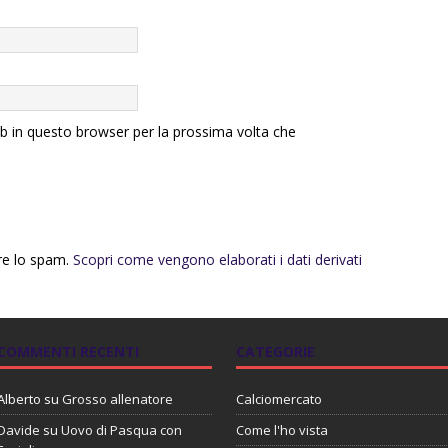
eb in questo browser per la prossima volta che
rre lo spam.
Scopri come vengono elaborati i dati derivati
COMMENTI RECENTI
CATEGORIE
Alberto
su
Grosso allenatore
Calciomercato
Davide
su
Uovo di Pasqua con
Come l'ho vista