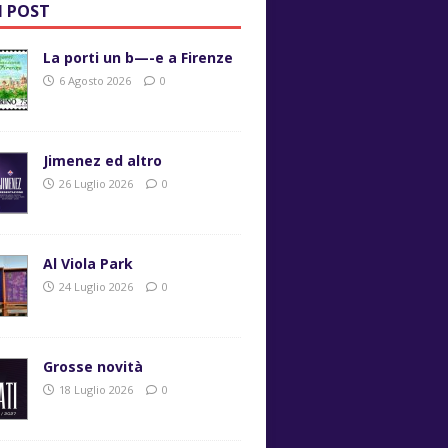
I POST
La porti un b—-e a Firenze
6 Agosto 2026
0
Jimenez ed altro
26 Luglio 2026
0
Al Viola Park
24 Luglio 2026
0
Grosse novità
18 Luglio 2026
0