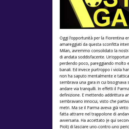
Oggi l’opportunità per la Fiorentina 
amareggiati da questa sconfitta inte
Milan, avremmo consolidato la nostra
di andata soddisfacente. Un’opportuni
perdendo poco, pareggiando molto e c
banali. Ed invece purtroppo i viola ha
non ha saputo mentalmente e tatticam
sembrava una gara in cui bisognava so
andare via tranquilli. In effetti il Par
definizione. E mettendo addirittura an
sembravano innocui, visto che partiva
metri. Ma se il Parma aveva già vinto 
fatta attrarre nel trappolone di anda
avversaria. Ha accettato (e qui secon
Pioli) di lasciare uno-contro-uno peric