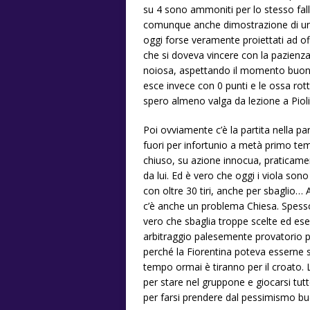
su 4 sono ammoniti per lo stesso fall
comunque anche dimostrazione di un 
oggi forse veramente proiettati ad off
che si doveva vincere con la pazienz
noiosa, aspettando il momento buono
esce invece con 0 punti e le ossa rott
spero almeno valga da lezione a Pioli 
Poi ovviamente c’è la partita nella par
fuori per infortunio a metà primo te
chiuso, su azione innocua, praticam
da lui. Ed è vero che oggi i viola sono
con oltre 30 tiri, anche per sbaglio
c’è anche un problema Chiesa. Spesso
vero che sbaglia troppe scelte ed ese
arbitraggio palesemente provatorio per
perché la Fiorentina poteva esserne s
tempo ormai è tiranno per il croato. 
per stare nel gruppone e giocarsi tut
per farsi prendere dal pessimismo bu