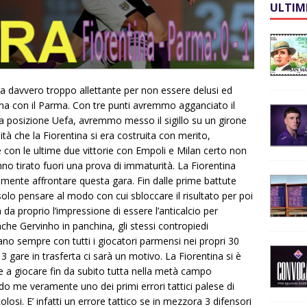
ULTIM
era davvero troppo allettante per non essere delusi ed
rna con il Parma. Con tre punti avremmo agganciato il
 posizione Uefa, avremmo messo il sigillo su un girone
tà che la Fiorentina si era costruita con merito,
on le ultime due vittorie con Empoli e Milan certo non
nno tirato fuori una prova di immaturità. La Fiorentina
ente affrontare questa gara. Fin dalle prime battute
lo pensare al modo con cui sbloccare il risultato per poi
ma da proprio l’impressione di essere l’anticalcio per
che Gervinho in panchina, gli stessi contropiedi
no sempre con tutti i giocatori parmensi nei propri 30
3 gare in trasferta ci sarà un motivo. La Fiorentina si è
re a giocare fin da subito tutta nella metà campo
do me veramente uno dei primi errori tattici palese di
olosi. E’ infatti un errore tattico se in mezzora 3 difensori