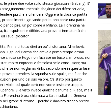
o, le prime due volte sullo stesso giocatore (Biabany). E’
atteggiamento mentale sbagliato dei difensori viola,
endere più che a difendere. Oggi era la classica partita
a, probabilmente giocando per buona parte una partita
 per colpire, un po’ come a Milano. La Fiorentina ne
a, fra espulsioni e diffide. Una prova di immaturità che
ed i suoi giocatori.
tita. Prima di tutto direi un po’ di sfortuna. Milenkovic
mpo. Il gol del Parma che arriva a primo tempo ormai
ente chiusa se Hugo non facesse un buco clamoroso, non
 stati molto imprecisi e frettolosi nelle conclusioni; ma
… Anche se non vogliamo dirlo, secondo me in questa fase
 prova a prendersi la squadra sulle spalle, ma è anche
cuzioni per uno del suo valore. C’è stato poi questo
 i viola, sul quale però non vorrei insistere troppo,
uperiore. Si è visto invece qualche barlume di Pjaca, ma il
La Fiorentina è ora chiamata a fare risultato a Genova
to nel girone di ritorno… perché è davvero troppo presto
cchioniano.