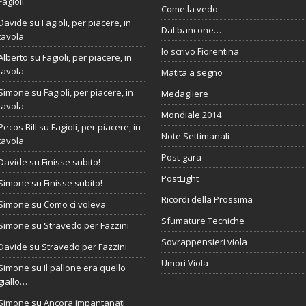
Fagioli
Come la vedo
Davide
su
Fagioli, per piacere, in
Dal bancone…
tavola
Io scrivo Fiorentina
Alberto
su
Fagioli, per piacere, in
tavola
Matita a segno
Simone
su
Fagioli, per piacere, in
Medagliere
tavola
Mondiale 2014
Pecos Bill
su
Fagioli, per piacere, in
Note Settimanali
tavola
Post-gara
Davide
su
Finisse subito!
PostLight
Simone
su
Finisse subito!
Ricordi della Prossima
Simone
su
Como ci voleva
Sfumature Tecniche
Simone
su
Stravedo per Fazzini
Sovrappensieri viola
Davide
su
Stravedo per Fazzini
Umori Viola
Simone
su
Il pallone era quello
giallo…
Simone
su
Ancora impantanati