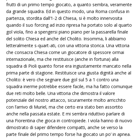
frutti di un primo tempo giocato, a quanto sembra, veramente
da grande squadra. Ed in questo modo, una Roma confusa in
partenza, stordita dall’1-2 di Chiesa, si è molto innervosita
quando il suo forcing ad inzio ripresa ha portato solo al quarto
gol viola, fino a spengersi piano piano per la passarella finale
del solito Chiesa ed anche del Cholito. Insomma, li abbiamo
letteralmente s-quart-ati, con una vittoria storica. Una vittoria
che consacra Chiesa come un giocatore di spessore ormai
internazionale, ma che restituisce (anche in fortuna) alla
squadra di Pioli quanto forse era ingiustamente mancato nella
prima parte di stagione. Restituisce una giusta dignità anche al
Cholito: è vero che segnare due gol sul 5 a 1 contro una
squadra inerme potrebbe essere facile, ma ha fatto comunque
due reti molto belle. Una vittoria che dimostra il valore
potenziale del nostro attacco, sicuramente molto arricchito
con l’arrivo di Muriel, ma che certo era stato ben assortito
anche nella passata estate. E mi sembra riduttivo parlare di
una Fiorentina che gioca in contropiede. I viola hanno di nuovo
dimostrato di saper difendere compatti, anche se verso la
parte finale del primo tempo forse ha giocato un po’ in apnea.