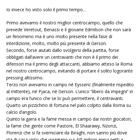
Io invece ho visto solo il primo tempo…
Primo avevamo il nostro miglior centrocampo, quello che
prevede Veretout, Benassi e il giovane Edmilson che non sarà
un fenomeno ma è uno molto presente nella fase di
interdizione, molto, molto più presente di Gerson.
Secondo, forse aiutati dallo svolgersi della partita, forse
obbligati dall’avere un centravanti che non è il primo dei
difensori ma il primo degli attaccanti, abbiamo atteso la Roma
nel nostro centrocampo, evitando di portare il solito logorante
pressing altissimo.
Terzo non avevamo in campo né Eysseric (finalmente rispedito
al mittente), né Pjaca, né Gerson. L’unico “libero da impegni” in
campo era l’unico che se lo può permettere, il centravanti.
Quarto un pizzichino di fortuna nel palo colpito dalla Roma su
calcio d’angolo.
Quinto la garra e la fame messa in campo dai nostri giocatori,
la fame che gente come Pastore, El Shaarawy, Nzonzi,
Florenzi che si fa sverniciare da Biraghi, non sanno più dove
sta di casa visto che viaggiano sui 4/5 milioni annui netti a